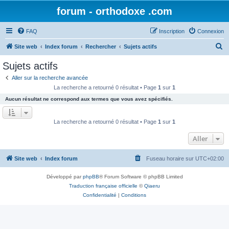
forum - orthodoxe .com
FAQ
Inscription
Connexion
R
Site web
Index forum
Rechercher
Sujets actifs
e
Sujets actifs
c
Aller sur la recherche avancée
h
La recherche a retourné 0 résultat • Page
1
sur
1
e
Aucun résultat ne correspond aux termes que vous avez spécifiés.
r
c
La recherche a retourné 0 résultat • Page
1
sur
1
h
Aller
e
r
Site web
Index forum
Fuseau horaire sur
UTC+02:00
Développé par
phpBB
® Forum Software © phpBB Limited
Traduction française officielle
©
Qiaeru
Confidentialité
|
Conditions