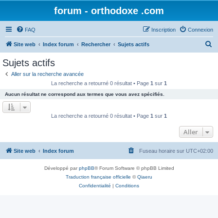
forum - orthodoxe .com
FAQ
Inscription
Connexion
R
Site web
Index forum
Rechercher
Sujets actifs
e
Sujets actifs
c
Aller sur la recherche avancée
h
La recherche a retourné 0 résultat • Page
1
sur
1
e
Aucun résultat ne correspond aux termes que vous avez spécifiés.
r
c
La recherche a retourné 0 résultat • Page
1
sur
1
h
Aller
e
r
Site web
Index forum
Fuseau horaire sur
UTC+02:00
Développé par
phpBB
® Forum Software © phpBB Limited
Traduction française officielle
©
Qiaeru
Confidentialité
|
Conditions