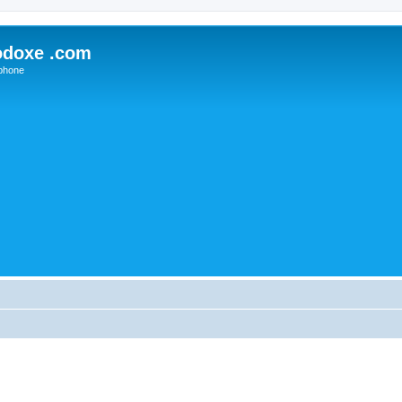
odoxe .com
phone