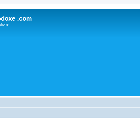
odoxe .com
phone