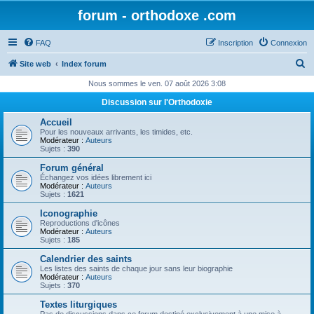
forum - orthodoxe .com
FAQ
Inscription
Connexion
R
Site web
Index forum
e
Nous sommes le ven. 07 août 2026 3:08
c
Discussion sur l'Orthodoxie
h
Accueil
e
Pour les nouveaux arrivants, les timides, etc.
Modérateur :
Auteurs
r
Sujets :
390
c
Forum général
Échangez vos idées librement ici
h
Modérateur :
Auteurs
Sujets :
1621
e
Iconographie
r
Reproductions d'icônes
Modérateur :
Auteurs
Sujets :
185
Calendrier des saints
Les listes des saints de chaque jour sans leur biographie
Modérateur :
Auteurs
Sujets :
370
Textes liturgiques