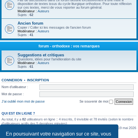
Pas de discussions dans ce forum destiné exclusivement à une mise à
disposition de textes issus du cycle liturgique orthodoxe. Pour toute réflexion
sur ces textes, merci de vous reporter au forum général.
Modérateur :
Auteurs
Sujets :
62
Ancien forum
Copier / Coller ici les messages de l'ancien forum
Modérateur :
Auteurs
Sujets :
41
forum - orthodoxe : vos remarques
Suggestions et critiques
Questions, idées pour l'amélioration du site
Modérateur :
Auteurs
Sujets :
61
CONNEXION
•
INSCRIPTION
Nom d’utilisateur :
Mot de passe :
J’ai oublié mon mot de passe
Se souvenir de moi
QUI EST EN LIGNE ?
Au total, il y a
82
utilisateurs en ligne :: 4 inscrits, 0 invisible et 78 invités (selon le nombre
d’utilisateurs actifs des 5 dernières minutes)
Le nombre maximal d’utilisateurs en ligne simultanément a été de
5362
le mar. 19 mai 2026
0:07
En poursuivant votre navigation sur ce site, vous