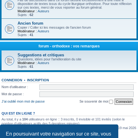
Pas de discussions dans ce forum destiné exclusivement à une mise à
disposition de textes issus du cycle liturgique orthodoxe. Pour toute réflexion
sur ces textes, merci de vous reporter au forum général.
Modérateur :
Auteurs
Sujets :
62
Ancien forum
Copier / Coller ici les messages de l'ancien forum
Modérateur :
Auteurs
Sujets :
41
forum - orthodoxe : vos remarques
Suggestions et critiques
Questions, idées pour l'amélioration du site
Modérateur :
Auteurs
Sujets :
61
CONNEXION
•
INSCRIPTION
Nom d’utilisateur :
Mot de passe :
J’ai oublié mon mot de passe
Se souvenir de moi
QUI EST EN LIGNE ?
Au total, il y a
104
utilisateurs en ligne :: 3 inscrits, 0 invisible et 101 invités (selon le
nombre d’utilisateurs actifs des 5 dernières minutes)
Le nombre maximal d’utilisateurs en ligne simultanément a été de
5362
le mar. 19 mai 2026
0:07
En poursuivant votre navigation sur ce site, vous