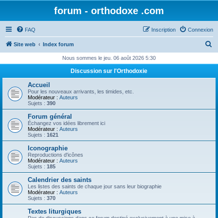
forum - orthodoxe .com
FAQ
Inscription
Connexion
R
Site web
Index forum
e
Nous sommes le jeu. 06 août 2026 5:30
c
Discussion sur l'Orthodoxie
h
Accueil
e
Pour les nouveaux arrivants, les timides, etc.
Modérateur :
Auteurs
r
Sujets :
390
c
Forum général
Échangez vos idées librement ici
h
Modérateur :
Auteurs
Sujets :
1621
e
Iconographie
r
Reproductions d'icônes
Modérateur :
Auteurs
Sujets :
185
Calendrier des saints
Les listes des saints de chaque jour sans leur biographie
Modérateur :
Auteurs
Sujets :
370
Textes liturgiques