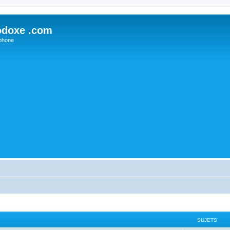
odoxe .com
phone
SUJETS