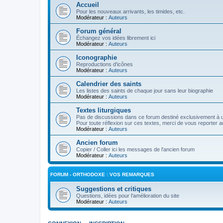
Accueil
Pour les nouveaux arrivants, les timides, etc.
Modérateur :
Auteurs
Forum général
Échangez vos idées librement ici
Modérateur :
Auteurs
Iconographie
Reproductions d'icônes
Modérateur :
Auteurs
Calendrier des saints
Les listes des saints de chaque jour sans leur biographie
Modérateur :
Auteurs
Textes liturgiques
Pas de discussions dans ce forum destiné exclusivement à un
Pour toute réflexion sur ces textes, merci de vous reporter a
Modérateur :
Auteurs
Ancien forum
Copier / Coller ici les messages de l'ancien forum
Modérateur :
Auteurs
FORUM - ORTHODOXE : VOS REMARQUES
Suggestions et critiques
Questions, idées pour l'amélioration du site
Modérateur :
Auteurs