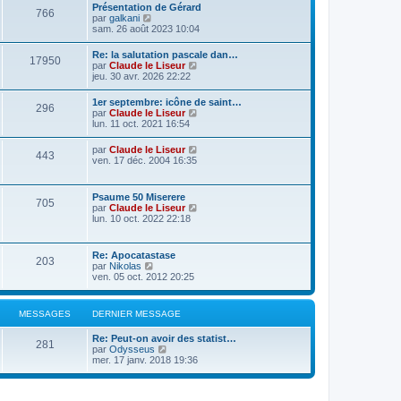
Présentation de Gérard
766
C
par
galkani
o
sam. 26 août 2023 10:04
n
s
Re: la salutation pascale dan…
17950
u
C
par
Claude le Liseur
l
o
jeu. 30 avr. 2026 22:22
t
n
e
s
1er septembre: icône de saint…
r
296
u
C
par
Claude le Liseur
l
l
o
lun. 11 oct. 2021 16:54
e
t
n
d
e
s
e
C
par
Claude le Liseur
r
443
u
r
o
ven. 17 déc. 2004 16:35
l
l
n
n
e
t
i
s
d
e
e
u
e
Psaume 50 Miserere
r
r
705
l
r
C
par
Claude le Liseur
l
m
t
n
o
lun. 10 oct. 2022 22:18
e
e
e
i
n
d
s
r
e
s
e
s
l
r
u
r
a
Re: Apocatastase
e
m
203
l
n
g
C
par
Nikolas
d
e
t
i
e
o
ven. 05 oct. 2012 20:25
e
s
e
e
n
r
s
r
r
s
n
a
l
m
u
i
g
MESSAGES
DERNIER MESSAGE
e
e
l
e
e
d
s
t
r
e
s
Re: Peut-on avoir des statist…
e
m
281
r
C
a
par
Odysseus
r
e
n
o
g
mer. 17 janv. 2018 19:36
l
s
i
n
e
e
s
e
s
d
a
r
u
e
g
m