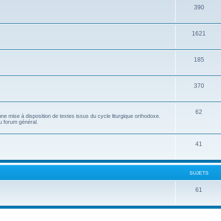
390
1621
185
370
62
e mise à disposition de textes issus du cycle liturgique orthodoxe.
u forum général.
41
SUJETS
61