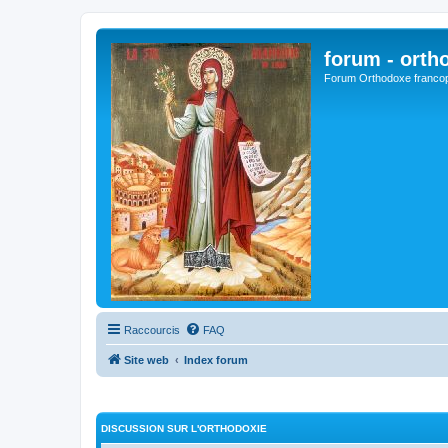
forum - orth
Forum Orthodoxe franco
Raccourcis
FAQ
Site web
Index forum
DISCUSSION SUR L'ORTHODOXIE