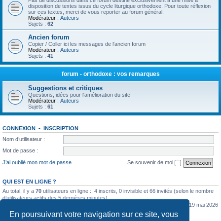
Pas de discussions dans ce forum destiné exclusivement à une mise à
disposition de textes issus du cycle liturgique orthodoxe. Pour toute réflexion
sur ces textes, merci de vous reporter au forum général.
Modérateur :
Auteurs
Sujets :
62
Ancien forum
Copier / Coller ici les messages de l'ancien forum
Modérateur :
Auteurs
Sujets :
41
forum - orthodoxe : vos remarques
Suggestions et critiques
Questions, idées pour l'amélioration du site
Modérateur :
Auteurs
Sujets :
61
CONNEXION
•
INSCRIPTION
Nom d’utilisateur :
Mot de passe :
J’ai oublié mon mot de passe
Se souvenir de moi
QUI EST EN LIGNE ?
Au total, il y a
70
utilisateurs en ligne :: 4 inscrits, 0 invisible et 66 invités (selon le nombre
d’utilisateurs actifs des 5 dernières minutes)
Le nombre maximal d’utilisateurs en ligne simultanément a été de
5362
le mar. 19 mai 2026
0:07
En poursuivant votre navigation sur ce site, vous