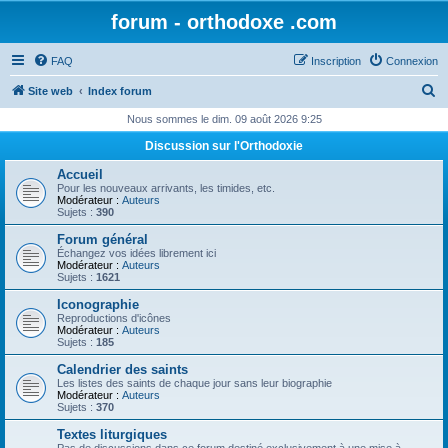
forum - orthodoxe .com
FAQ
Inscription
Connexion
R
Site web
Index forum
e
Nous sommes le dim. 09 août 2026 9:25
c
Discussion sur l'Orthodoxie
h
Accueil
e
Pour les nouveaux arrivants, les timides, etc.
Modérateur :
Auteurs
r
Sujets :
390
c
Forum général
Échangez vos idées librement ici
h
Modérateur :
Auteurs
Sujets :
1621
e
Iconographie
r
Reproductions d'icônes
Modérateur :
Auteurs
Sujets :
185
Calendrier des saints
Les listes des saints de chaque jour sans leur biographie
Modérateur :
Auteurs
Sujets :
370
Textes liturgiques