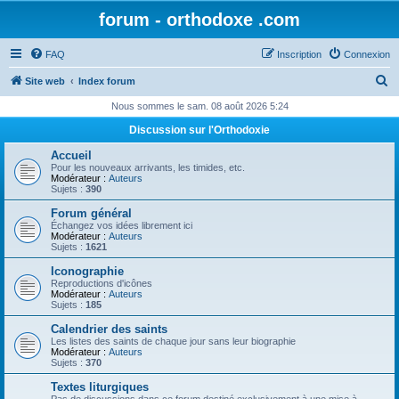
forum - orthodoxe .com
FAQ
Inscription
Connexion
R
Site web
Index forum
e
Nous sommes le sam. 08 août 2026 5:24
c
Discussion sur l'Orthodoxie
h
Accueil
e
Pour les nouveaux arrivants, les timides, etc.
Modérateur :
Auteurs
r
Sujets :
390
c
Forum général
Échangez vos idées librement ici
h
Modérateur :
Auteurs
Sujets :
1621
e
Iconographie
r
Reproductions d'icônes
Modérateur :
Auteurs
Sujets :
185
Calendrier des saints
Les listes des saints de chaque jour sans leur biographie
Modérateur :
Auteurs
Sujets :
370
Textes liturgiques