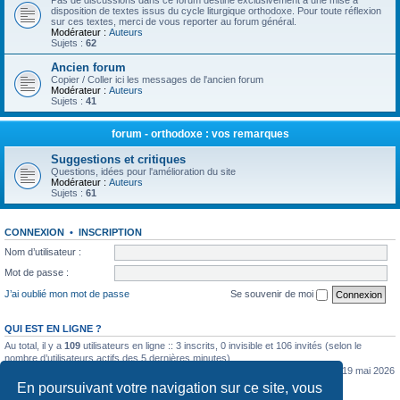
Pas de discussions dans ce forum destiné exclusivement à une mise à
disposition de textes issus du cycle liturgique orthodoxe. Pour toute réflexion
sur ces textes, merci de vous reporter au forum général.
Modérateur :
Auteurs
Sujets :
62
Ancien forum
Copier / Coller ici les messages de l'ancien forum
Modérateur :
Auteurs
Sujets :
41
forum - orthodoxe : vos remarques
Suggestions et critiques
Questions, idées pour l'amélioration du site
Modérateur :
Auteurs
Sujets :
61
CONNEXION
•
INSCRIPTION
Nom d’utilisateur :
Mot de passe :
J’ai oublié mon mot de passe
Se souvenir de moi
QUI EST EN LIGNE ?
Au total, il y a
109
utilisateurs en ligne :: 3 inscrits, 0 invisible et 106 invités (selon le
nombre d’utilisateurs actifs des 5 dernières minutes)
Le nombre maximal d’utilisateurs en ligne simultanément a été de
5362
le mar. 19 mai 2026
0:07
En poursuivant votre navigation sur ce site, vous