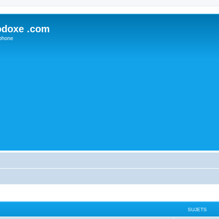
odoxe .com
phone
SUJETS