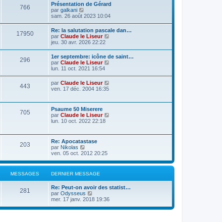
Présentation de Gérard
766
C
par
galkani
o
sam. 26 août 2023 10:04
n
s
Re: la salutation pascale dan…
17950
u
C
par
Claude le Liseur
l
o
jeu. 30 avr. 2026 22:22
t
n
e
s
1er septembre: icône de saint…
r
296
u
C
par
Claude le Liseur
l
l
o
lun. 11 oct. 2021 16:54
e
t
n
d
e
s
e
C
par
Claude le Liseur
r
443
u
r
o
ven. 17 déc. 2004 16:35
l
l
n
n
e
t
i
s
d
e
e
u
e
Psaume 50 Miserere
r
r
705
l
r
C
par
Claude le Liseur
l
m
t
n
o
lun. 10 oct. 2022 22:18
e
e
e
i
n
d
s
r
e
s
e
s
l
r
u
r
a
Re: Apocatastase
e
m
203
l
n
g
C
par
Nikolas
d
e
t
i
e
o
ven. 05 oct. 2012 20:25
e
s
e
e
n
r
s
r
r
s
n
a
l
m
u
i
g
MESSAGES
DERNIER MESSAGE
e
e
l
e
e
d
s
t
r
e
s
Re: Peut-on avoir des statist…
e
m
281
r
C
a
par
Odysseus
r
e
n
o
g
mer. 17 janv. 2018 19:36
l
s
i
n
e
e
s
e
s
d
a
r
u
e
g
m