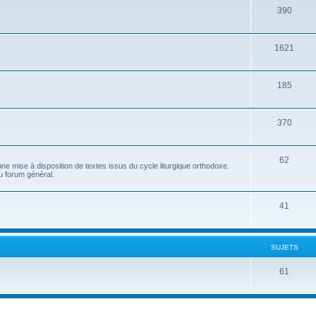
390
1621
185
370
62
e mise à disposition de textes issus du cycle liturgique orthodoxe.
u forum général.
41
SUJETS
61