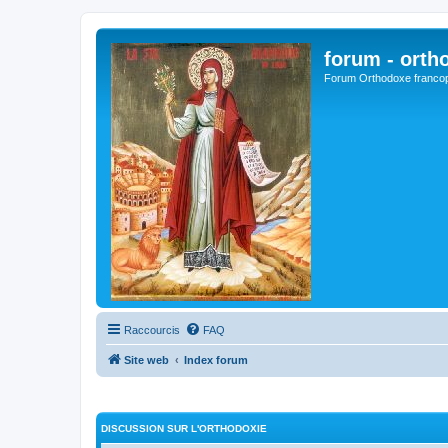
forum - orth
Forum Orthodoxe franco
Raccourcis
FAQ
Site web
Index forum
DISCUSSION SUR L'ORTHODOXIE