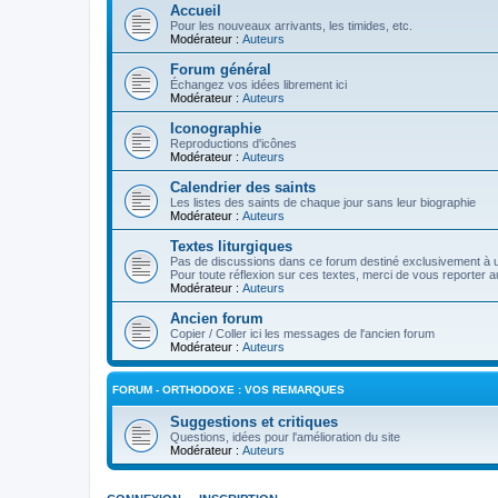
Accueil
Pour les nouveaux arrivants, les timides, etc.
Modérateur :
Auteurs
Forum général
Échangez vos idées librement ici
Modérateur :
Auteurs
Iconographie
Reproductions d'icônes
Modérateur :
Auteurs
Calendrier des saints
Les listes des saints de chaque jour sans leur biographie
Modérateur :
Auteurs
Textes liturgiques
Pas de discussions dans ce forum destiné exclusivement à un
Pour toute réflexion sur ces textes, merci de vous reporter a
Modérateur :
Auteurs
Ancien forum
Copier / Coller ici les messages de l'ancien forum
Modérateur :
Auteurs
FORUM - ORTHODOXE : VOS REMARQUES
Suggestions et critiques
Questions, idées pour l'amélioration du site
Modérateur :
Auteurs