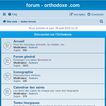
forum - orthodoxe .com
FAQ
Inscription
Connexion
R
Site web
Index forum
e
Nous sommes le sam. 08 août 2026 12:19
c
Discussion sur l'Orthodoxie
h
Accueil
e
Pour les nouveaux arrivants, les timides, etc.
Modérateur :
Auteurs
r
Sujets :
390
c
Forum général
Échangez vos idées librement ici
h
Modérateur :
Auteurs
Sujets :
1621
e
Iconographie
r
Reproductions d'icônes
Modérateur :
Auteurs
Sujets :
185
Calendrier des saints
Les listes des saints de chaque jour sans leur biographie
Modérateur :
Auteurs
Sujets :
370
Textes liturgiques