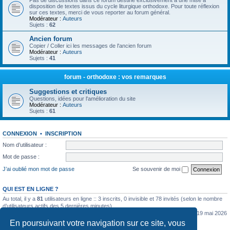
Pas de discussions dans ce forum destiné exclusivement à une mise à
disposition de textes issus du cycle liturgique orthodoxe. Pour toute réflexion
sur ces textes, merci de vous reporter au forum général.
Modérateur :
Auteurs
Sujets :
62
Ancien forum
Copier / Coller ici les messages de l'ancien forum
Modérateur :
Auteurs
Sujets :
41
forum - orthodoxe : vos remarques
Suggestions et critiques
Questions, idées pour l'amélioration du site
Modérateur :
Auteurs
Sujets :
61
CONNEXION
•
INSCRIPTION
Nom d’utilisateur :
Mot de passe :
J’ai oublié mon mot de passe
Se souvenir de moi
QUI EST EN LIGNE ?
Au total, il y a
81
utilisateurs en ligne :: 3 inscrits, 0 invisible et 78 invités (selon le nombre
d’utilisateurs actifs des 5 dernières minutes)
Le nombre maximal d’utilisateurs en ligne simultanément a été de
5362
le mar. 19 mai 2026
0:07
En poursuivant votre navigation sur ce site, vous