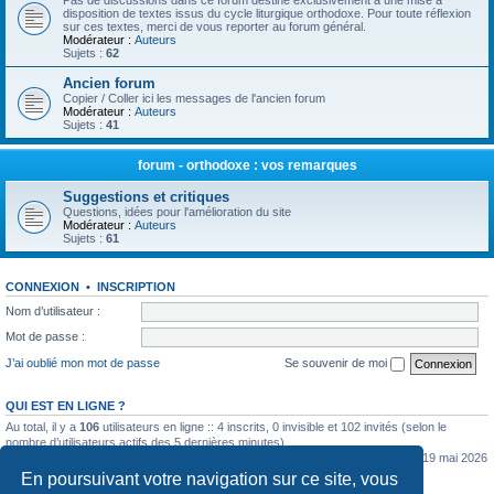
Pas de discussions dans ce forum destiné exclusivement à une mise à
disposition de textes issus du cycle liturgique orthodoxe. Pour toute réflexion
sur ces textes, merci de vous reporter au forum général.
Modérateur :
Auteurs
Sujets :
62
Ancien forum
Copier / Coller ici les messages de l'ancien forum
Modérateur :
Auteurs
Sujets :
41
forum - orthodoxe : vos remarques
Suggestions et critiques
Questions, idées pour l'amélioration du site
Modérateur :
Auteurs
Sujets :
61
CONNEXION
•
INSCRIPTION
Nom d’utilisateur :
Mot de passe :
J’ai oublié mon mot de passe
Se souvenir de moi
QUI EST EN LIGNE ?
Au total, il y a
106
utilisateurs en ligne :: 4 inscrits, 0 invisible et 102 invités (selon le
nombre d’utilisateurs actifs des 5 dernières minutes)
Le nombre maximal d’utilisateurs en ligne simultanément a été de
5362
le mar. 19 mai 2026
0:07
En poursuivant votre navigation sur ce site, vous