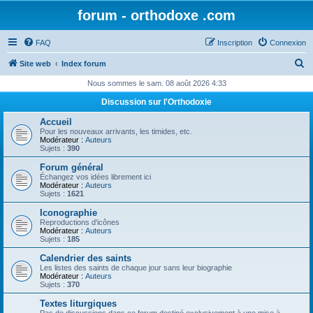
forum - orthodoxe .com
FAQ
Inscription
Connexion
R
Site web
Index forum
e
Nous sommes le sam. 08 août 2026 4:33
c
Discussion sur l'Orthodoxie
h
Accueil
e
Pour les nouveaux arrivants, les timides, etc.
Modérateur :
Auteurs
r
Sujets :
390
c
Forum général
Échangez vos idées librement ici
h
Modérateur :
Auteurs
Sujets :
1621
e
Iconographie
r
Reproductions d'icônes
Modérateur :
Auteurs
Sujets :
185
Calendrier des saints
Les listes des saints de chaque jour sans leur biographie
Modérateur :
Auteurs
Sujets :
370
Textes liturgiques