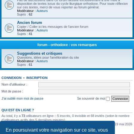
Pas de discussions dans ce forum destiné exclusivement à une mise à
disposition de textes issus du cycle liturgique orthodoxe. Pour toute réflexion
sur ces textes, merci de vous reporter au forum général.
Modérateur :
Auteurs
Sujets :
62
Ancien forum
Copier / Coller ici les messages de l'ancien forum
Modérateur :
Auteurs
Sujets :
41
forum - orthodoxe : vos remarques
Suggestions et critiques
Questions, idées pour l'amélioration du site
Modérateur :
Auteurs
Sujets :
61
CONNEXION
•
INSCRIPTION
Nom d’utilisateur :
Mot de passe :
J’ai oublié mon mot de passe
Se souvenir de moi
QUI EST EN LIGNE ?
Au total, il y a
73
utilisateurs en ligne :: 5 inscrits, 0 invisible et 68 invités (selon le nombre
d’utilisateurs actifs des 5 dernières minutes)
Le nombre maximal d’utilisateurs en ligne simultanément a été de
5362
le mar. 19 mai 2026
0:07
En poursuivant votre navigation sur ce site, vous