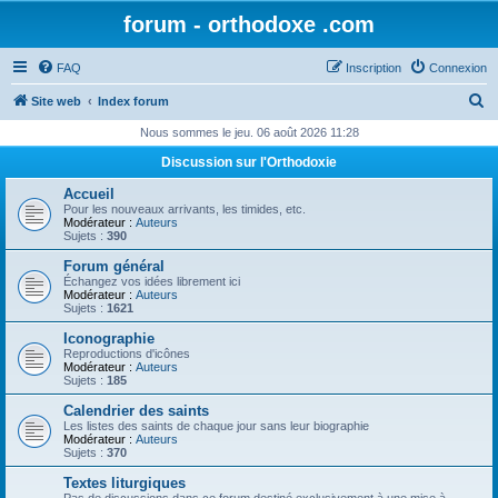
forum - orthodoxe .com
FAQ
Inscription
Connexion
R
Site web
Index forum
e
Nous sommes le jeu. 06 août 2026 11:28
c
Discussion sur l'Orthodoxie
h
Accueil
e
Pour les nouveaux arrivants, les timides, etc.
Modérateur :
Auteurs
r
Sujets :
390
c
Forum général
Échangez vos idées librement ici
h
Modérateur :
Auteurs
Sujets :
1621
e
Iconographie
r
Reproductions d'icônes
Modérateur :
Auteurs
Sujets :
185
Calendrier des saints
Les listes des saints de chaque jour sans leur biographie
Modérateur :
Auteurs
Sujets :
370
Textes liturgiques