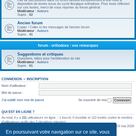
Pas de discussions dans ce forum destiné exclusivement à une mise à
disposition de textes issus du cycle liturgique orthodoxe. Pour toute réflexion
sur ces textes, merci de vous reporter au forum général.
Modérateur :
Auteurs
Sujets :
62
Ancien forum
Copier / Coller ici les messages de l'ancien forum
Modérateur :
Auteurs
Sujets :
41
forum - orthodoxe : vos remarques
Suggestions et critiques
Questions, idées pour l'amélioration du site
Modérateur :
Auteurs
Sujets :
61
CONNEXION
•
INSCRIPTION
Nom d’utilisateur :
Mot de passe :
J’ai oublié mon mot de passe
Se souvenir de moi
QUI EST EN LIGNE ?
Au total, il y a
111
utilisateurs en ligne :: 1 inscrit, 0 invisible et 110 invités (selon le nombre
d’utilisateurs actifs des 5 dernières minutes)
Le nombre maximal d’utilisateurs en ligne simultanément a été de
5362
le mar. 19 mai 2026
0:07
En poursuivant votre navigation sur ce site, vous