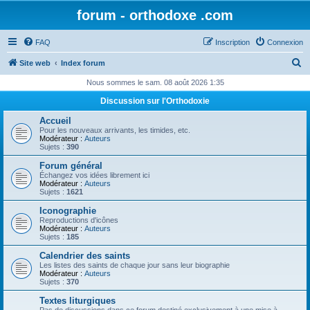
forum - orthodoxe .com
FAQ
Inscription
Connexion
R
Site web
Index forum
e
Nous sommes le sam. 08 août 2026 1:35
c
Discussion sur l'Orthodoxie
h
Accueil
e
Pour les nouveaux arrivants, les timides, etc.
Modérateur :
Auteurs
r
Sujets :
390
c
Forum général
Échangez vos idées librement ici
h
Modérateur :
Auteurs
Sujets :
1621
e
Iconographie
r
Reproductions d'icônes
Modérateur :
Auteurs
Sujets :
185
Calendrier des saints
Les listes des saints de chaque jour sans leur biographie
Modérateur :
Auteurs
Sujets :
370
Textes liturgiques