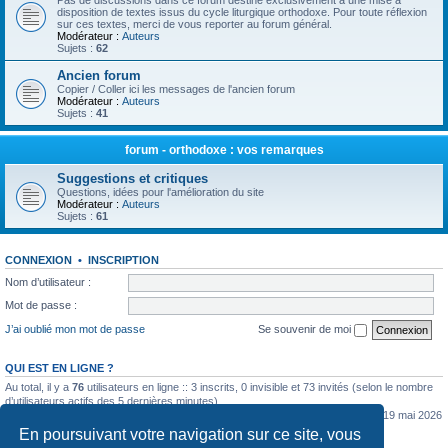
Pas de discussions dans ce forum destiné exclusivement à une mise à
disposition de textes issus du cycle liturgique orthodoxe. Pour toute réflexion
sur ces textes, merci de vous reporter au forum général.
Modérateur :
Auteurs
Sujets :
62
Ancien forum
Copier / Coller ici les messages de l'ancien forum
Modérateur :
Auteurs
Sujets :
41
forum - orthodoxe : vos remarques
Suggestions et critiques
Questions, idées pour l'amélioration du site
Modérateur :
Auteurs
Sujets :
61
CONNEXION
•
INSCRIPTION
Nom d’utilisateur :
Mot de passe :
J’ai oublié mon mot de passe
Se souvenir de moi
QUI EST EN LIGNE ?
Au total, il y a
76
utilisateurs en ligne :: 3 inscrits, 0 invisible et 73 invités (selon le nombre
d’utilisateurs actifs des 5 dernières minutes)
Le nombre maximal d’utilisateurs en ligne simultanément a été de
5362
le mar. 19 mai 2026
0:07
En poursuivant votre navigation sur ce site, vous