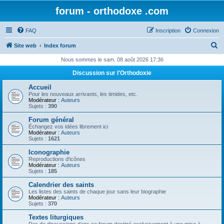
forum - orthodoxe .com
FAQ
Inscription
Connexion
R
Site web
Index forum
e
Nous sommes le sam. 08 août 2026 17:36
c
Discussion sur l'Orthodoxie
h
Accueil
e
Pour les nouveaux arrivants, les timides, etc.
Modérateur :
Auteurs
r
Sujets :
390
c
Forum général
Échangez vos idées librement ici
h
Modérateur :
Auteurs
Sujets :
1621
e
Iconographie
r
Reproductions d'icônes
Modérateur :
Auteurs
Sujets :
185
Calendrier des saints
Les listes des saints de chaque jour sans leur biographie
Modérateur :
Auteurs
Sujets :
370
Textes liturgiques