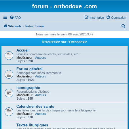
forum - orthodoxe .com
FAQ
Inscription
Connexion
R
Site web
Index forum
e
Nous sommes le sam. 08 août 2026 9:47
c
Discussion sur l'Orthodoxie
h
Accueil
e
Pour les nouveaux arrivants, les timides, etc.
Modérateur :
Auteurs
r
Sujets :
390
c
Forum général
Échangez vos idées librement ici
h
Modérateur :
Auteurs
Sujets :
1621
e
Iconographie
r
Reproductions d'icônes
Modérateur :
Auteurs
Sujets :
185
Calendrier des saints
Les listes des saints de chaque jour sans leur biographie
Modérateur :
Auteurs
Sujets :
370
Textes liturgiques