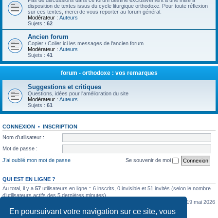
Pas de discussions dans ce forum destiné exclusivement à une mise à
disposition de textes issus du cycle liturgique orthodoxe. Pour toute réflexion
sur ces textes, merci de vous reporter au forum général.
Modérateur :
Auteurs
Sujets :
62
Ancien forum
Copier / Coller ici les messages de l'ancien forum
Modérateur :
Auteurs
Sujets :
41
forum - orthodoxe : vos remarques
Suggestions et critiques
Questions, idées pour l'amélioration du site
Modérateur :
Auteurs
Sujets :
61
CONNEXION
•
INSCRIPTION
Nom d’utilisateur :
Mot de passe :
J’ai oublié mon mot de passe
Se souvenir de moi
QUI EST EN LIGNE ?
Au total, il y a
57
utilisateurs en ligne :: 6 inscrits, 0 invisible et 51 invités (selon le nombre
d’utilisateurs actifs des 5 dernières minutes)
Le nombre maximal d’utilisateurs en ligne simultanément a été de
5362
le mar. 19 mai 2026
0:07
En poursuivant votre navigation sur ce site, vous