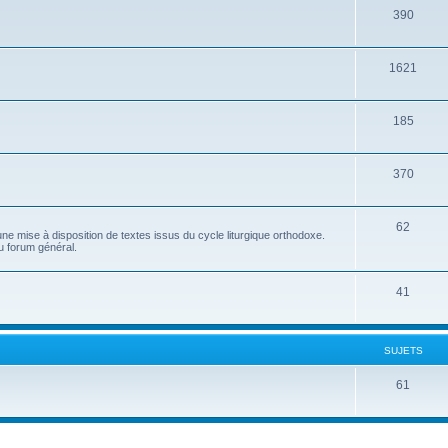
390
1621
185
370
62
e mise à disposition de textes issus du cycle liturgique orthodoxe.
u forum général.
41
SUJETS
61