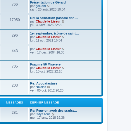
Présentation de Gérard
766
C
par
galkani
o
sam. 26 août 2023 10:04
n
s
Re: la salutation pascale dan…
17950
u
C
par
Claude le Liseur
l
o
jeu. 30 avr. 2026 22:22
t
n
e
s
1er septembre: icône de saint…
r
296
u
C
par
Claude le Liseur
l
l
o
lun. 11 oct. 2021 16:54
e
t
n
d
e
s
e
C
par
Claude le Liseur
r
443
u
r
o
ven. 17 déc. 2004 16:35
l
l
n
n
e
t
i
s
d
e
e
u
e
Psaume 50 Miserere
r
r
705
l
r
C
par
Claude le Liseur
l
m
t
n
o
lun. 10 oct. 2022 22:18
e
e
e
i
n
d
s
r
e
s
e
s
l
r
u
r
a
Re: Apocatastase
e
m
203
l
n
g
C
par
Nikolas
d
e
t
i
e
o
ven. 05 oct. 2012 20:25
e
s
e
e
n
r
s
r
r
s
n
a
l
m
u
i
g
MESSAGES
DERNIER MESSAGE
e
e
l
e
e
d
s
t
r
e
s
Re: Peut-on avoir des statist…
e
m
281
r
C
a
par
Odysseus
r
e
n
o
g
mer. 17 janv. 2018 19:36
l
s
i
n
e
e
s
e
s
d
a
r
u
e
g
m