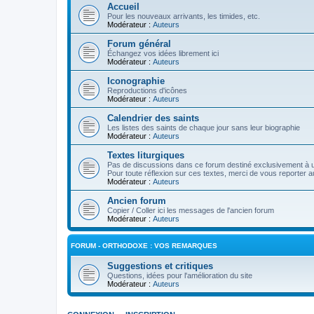
Accueil
Pour les nouveaux arrivants, les timides, etc.
Modérateur :
Auteurs
Forum général
Échangez vos idées librement ici
Modérateur :
Auteurs
Iconographie
Reproductions d'icônes
Modérateur :
Auteurs
Calendrier des saints
Les listes des saints de chaque jour sans leur biographie
Modérateur :
Auteurs
Textes liturgiques
Pas de discussions dans ce forum destiné exclusivement à un
Pour toute réflexion sur ces textes, merci de vous reporter a
Modérateur :
Auteurs
Ancien forum
Copier / Coller ici les messages de l'ancien forum
Modérateur :
Auteurs
FORUM - ORTHODOXE : VOS REMARQUES
Suggestions et critiques
Questions, idées pour l'amélioration du site
Modérateur :
Auteurs