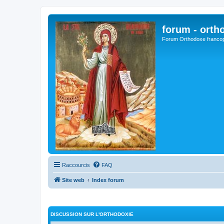
forum - orth
Forum Orthodoxe franco
Raccourcis
FAQ
Site web
Index forum
DISCUSSION SUR L'ORTHODOXIE