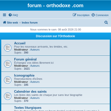
forum - orthodoxe .com
FAQ
Inscription
Connexion
R
Site web
Index forum
e
Nous sommes le sam. 08 août 2026 21:00
c
Discussion sur l'Orthodoxie
h
Accueil
e
Pour les nouveaux arrivants, les timides, etc.
Modérateur :
Auteurs
r
Sujets :
390
c
Forum général
Échangez vos idées librement ici
h
Modérateur :
Auteurs
Sujets :
1621
e
Iconographie
r
Reproductions d'icônes
Modérateur :
Auteurs
Sujets :
185
Calendrier des saints
Les listes des saints de chaque jour sans leur biographie
Modérateur :
Auteurs
Sujets :
370
Textes liturgiques