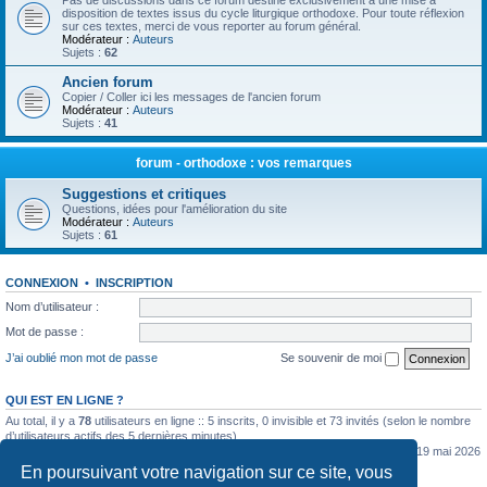
Pas de discussions dans ce forum destiné exclusivement à une mise à
disposition de textes issus du cycle liturgique orthodoxe. Pour toute réflexion
sur ces textes, merci de vous reporter au forum général.
Modérateur :
Auteurs
Sujets :
62
Ancien forum
Copier / Coller ici les messages de l'ancien forum
Modérateur :
Auteurs
Sujets :
41
forum - orthodoxe : vos remarques
Suggestions et critiques
Questions, idées pour l'amélioration du site
Modérateur :
Auteurs
Sujets :
61
CONNEXION
•
INSCRIPTION
Nom d’utilisateur :
Mot de passe :
J’ai oublié mon mot de passe
Se souvenir de moi
QUI EST EN LIGNE ?
Au total, il y a
78
utilisateurs en ligne :: 5 inscrits, 0 invisible et 73 invités (selon le nombre
d’utilisateurs actifs des 5 dernières minutes)
Le nombre maximal d’utilisateurs en ligne simultanément a été de
5362
le mar. 19 mai 2026
0:07
En poursuivant votre navigation sur ce site, vous