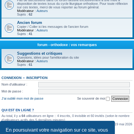
Pas de discussions dans ce forum destiné exclusivement à une mise à
disposition de textes issus du cycle liturgique orthodoxe. Pour toute réflexion
sur ces textes, merci de vous reporter au forum général.
Modérateur :
Auteurs
Sujets :
62
Ancien forum
Copier / Coller ici les messages de l'ancien forum
Modérateur :
Auteurs
Sujets :
41
forum - orthodoxe : vos remarques
Suggestions et critiques
Questions, idées pour l'amélioration du site
Modérateur :
Auteurs
Sujets :
61
CONNEXION
•
INSCRIPTION
Nom d’utilisateur :
Mot de passe :
J’ai oublié mon mot de passe
Se souvenir de moi
QUI EST EN LIGNE ?
Au total, il y a
64
utilisateurs en ligne :: 4 inscrits, 0 invisible et 60 invités (selon le nombre
d’utilisateurs actifs des 5 dernières minutes)
Le nombre maximal d’utilisateurs en ligne simultanément a été de
5362
le mar. 19 mai 2026
0:07
En poursuivant votre navigation sur ce site, vous