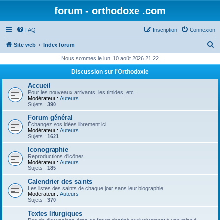
forum - orthodoxe .com
FAQ
Inscription
Connexion
R
Site web
Index forum
e
Nous sommes le lun. 10 août 2026 21:22
c
Discussion sur l'Orthodoxie
h
Accueil
e
Pour les nouveaux arrivants, les timides, etc.
Modérateur :
Auteurs
r
Sujets :
390
c
Forum général
Échangez vos idées librement ici
h
Modérateur :
Auteurs
Sujets :
1621
e
Iconographie
r
Reproductions d'icônes
Modérateur :
Auteurs
Sujets :
185
Calendrier des saints
Les listes des saints de chaque jour sans leur biographie
Modérateur :
Auteurs
Sujets :
370
Textes liturgiques