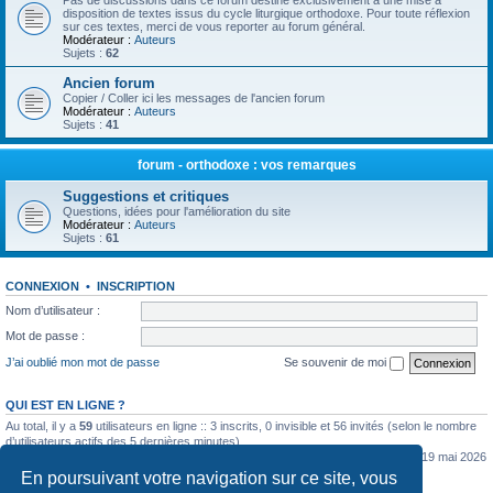
Pas de discussions dans ce forum destiné exclusivement à une mise à
disposition de textes issus du cycle liturgique orthodoxe. Pour toute réflexion
sur ces textes, merci de vous reporter au forum général.
Modérateur :
Auteurs
Sujets :
62
Ancien forum
Copier / Coller ici les messages de l'ancien forum
Modérateur :
Auteurs
Sujets :
41
forum - orthodoxe : vos remarques
Suggestions et critiques
Questions, idées pour l'amélioration du site
Modérateur :
Auteurs
Sujets :
61
CONNEXION
•
INSCRIPTION
Nom d’utilisateur :
Mot de passe :
J’ai oublié mon mot de passe
Se souvenir de moi
QUI EST EN LIGNE ?
Au total, il y a
59
utilisateurs en ligne :: 3 inscrits, 0 invisible et 56 invités (selon le nombre
d’utilisateurs actifs des 5 dernières minutes)
Le nombre maximal d’utilisateurs en ligne simultanément a été de
5362
le mar. 19 mai 2026
0:07
En poursuivant votre navigation sur ce site, vous