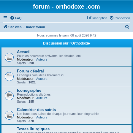
forum - orthodoxe .com
FAQ
Inscription
Connexion
R
Site web
Index forum
e
Nous sommes le sam. 08 août 2026 9:42
c
Discussion sur l'Orthodoxie
h
Accueil
e
Pour les nouveaux arrivants, les timides, etc.
Modérateur :
Auteurs
r
Sujets :
390
c
Forum général
Échangez vos idées librement ici
h
Modérateur :
Auteurs
Sujets :
1621
e
Iconographie
r
Reproductions d'icônes
Modérateur :
Auteurs
Sujets :
185
Calendrier des saints
Les listes des saints de chaque jour sans leur biographie
Modérateur :
Auteurs
Sujets :
370
Textes liturgiques