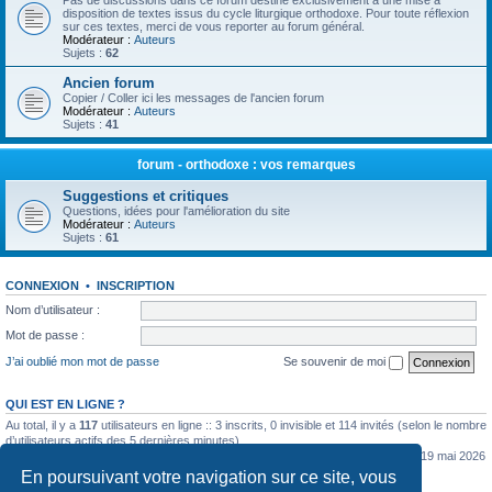
Pas de discussions dans ce forum destiné exclusivement à une mise à
disposition de textes issus du cycle liturgique orthodoxe. Pour toute réflexion
sur ces textes, merci de vous reporter au forum général.
Modérateur :
Auteurs
Sujets :
62
Ancien forum
Copier / Coller ici les messages de l'ancien forum
Modérateur :
Auteurs
Sujets :
41
forum - orthodoxe : vos remarques
Suggestions et critiques
Questions, idées pour l'amélioration du site
Modérateur :
Auteurs
Sujets :
61
CONNEXION
•
INSCRIPTION
Nom d’utilisateur :
Mot de passe :
J’ai oublié mon mot de passe
Se souvenir de moi
QUI EST EN LIGNE ?
Au total, il y a
117
utilisateurs en ligne :: 3 inscrits, 0 invisible et 114 invités (selon le nombre
d’utilisateurs actifs des 5 dernières minutes)
Le nombre maximal d’utilisateurs en ligne simultanément a été de
5362
le mar. 19 mai 2026
0:07
En poursuivant votre navigation sur ce site, vous