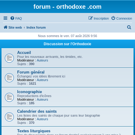
forum - orthodoxe .com
FAQ
Inscription
Connexion
R
Site web
Index forum
e
Nous sommes le ven. 07 août 2026 9:56
c
Discussion sur l'Orthodoxie
h
Accueil
e
Pour les nouveaux arrivants, les timides, etc.
Modérateur :
Auteurs
r
Sujets :
390
c
Forum général
Échangez vos idées librement ici
h
Modérateur :
Auteurs
Sujets :
1621
e
Iconographie
r
Reproductions d'icônes
Modérateur :
Auteurs
Sujets :
185
Calendrier des saints
Les listes des saints de chaque jour sans leur biographie
Modérateur :
Auteurs
Sujets :
370
Textes liturgiques