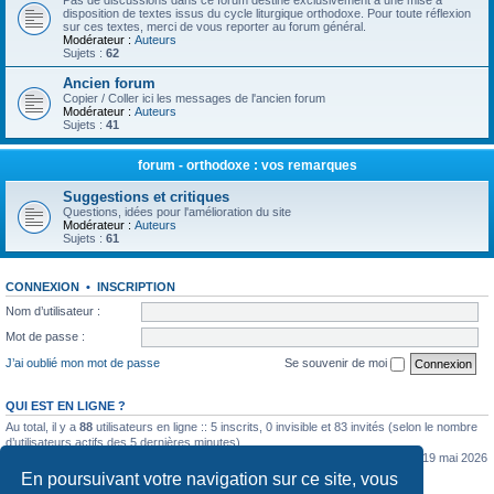
Pas de discussions dans ce forum destiné exclusivement à une mise à
disposition de textes issus du cycle liturgique orthodoxe. Pour toute réflexion
sur ces textes, merci de vous reporter au forum général.
Modérateur :
Auteurs
Sujets :
62
Ancien forum
Copier / Coller ici les messages de l'ancien forum
Modérateur :
Auteurs
Sujets :
41
forum - orthodoxe : vos remarques
Suggestions et critiques
Questions, idées pour l'amélioration du site
Modérateur :
Auteurs
Sujets :
61
CONNEXION
•
INSCRIPTION
Nom d’utilisateur :
Mot de passe :
J’ai oublié mon mot de passe
Se souvenir de moi
QUI EST EN LIGNE ?
Au total, il y a
88
utilisateurs en ligne :: 5 inscrits, 0 invisible et 83 invités (selon le nombre
d’utilisateurs actifs des 5 dernières minutes)
Le nombre maximal d’utilisateurs en ligne simultanément a été de
5362
le mar. 19 mai 2026
0:07
En poursuivant votre navigation sur ce site, vous