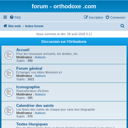
forum - orthodoxe .com
FAQ
Inscription
Connexion
R
Site web
Index forum
e
Nous sommes le dim. 09 août 2026 4:17
c
Discussion sur l'Orthodoxie
h
Accueil
e
Pour les nouveaux arrivants, les timides, etc.
Modérateur :
Auteurs
r
Sujets :
390
c
Forum général
Échangez vos idées librement ici
h
Modérateur :
Auteurs
Sujets :
1621
e
Iconographie
r
Reproductions d'icônes
Modérateur :
Auteurs
Sujets :
185
Calendrier des saints
Les listes des saints de chaque jour sans leur biographie
Modérateur :
Auteurs
Sujets :
370
Textes liturgiques