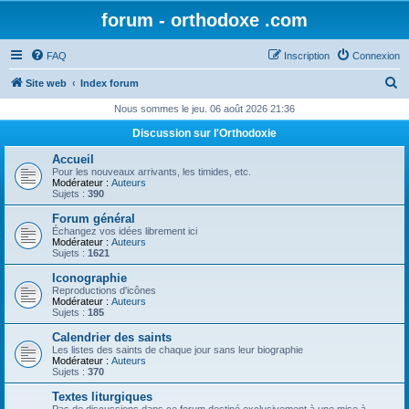
forum - orthodoxe .com
FAQ
Inscription
Connexion
R
Site web
Index forum
e
Nous sommes le jeu. 06 août 2026 21:36
c
Discussion sur l'Orthodoxie
h
Accueil
e
Pour les nouveaux arrivants, les timides, etc.
Modérateur :
Auteurs
r
Sujets :
390
c
Forum général
Échangez vos idées librement ici
h
Modérateur :
Auteurs
Sujets :
1621
e
Iconographie
r
Reproductions d'icônes
Modérateur :
Auteurs
Sujets :
185
Calendrier des saints
Les listes des saints de chaque jour sans leur biographie
Modérateur :
Auteurs
Sujets :
370
Textes liturgiques