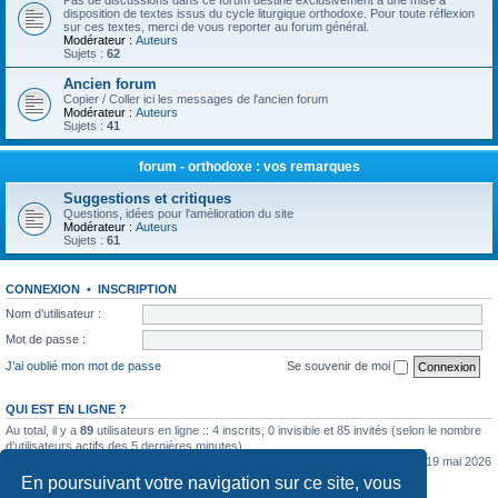
Pas de discussions dans ce forum destiné exclusivement à une mise à
disposition de textes issus du cycle liturgique orthodoxe. Pour toute réflexion
sur ces textes, merci de vous reporter au forum général.
Modérateur :
Auteurs
Sujets :
62
Ancien forum
Copier / Coller ici les messages de l'ancien forum
Modérateur :
Auteurs
Sujets :
41
forum - orthodoxe : vos remarques
Suggestions et critiques
Questions, idées pour l'amélioration du site
Modérateur :
Auteurs
Sujets :
61
CONNEXION
•
INSCRIPTION
Nom d’utilisateur :
Mot de passe :
J’ai oublié mon mot de passe
Se souvenir de moi
QUI EST EN LIGNE ?
Au total, il y a
89
utilisateurs en ligne :: 4 inscrits, 0 invisible et 85 invités (selon le nombre
d’utilisateurs actifs des 5 dernières minutes)
Le nombre maximal d’utilisateurs en ligne simultanément a été de
5362
le mar. 19 mai 2026
0:07
En poursuivant votre navigation sur ce site, vous