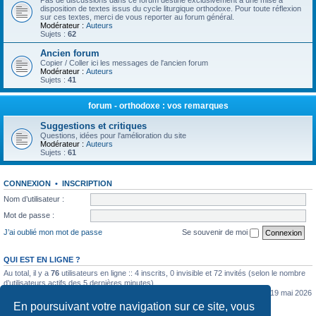
Pas de discussions dans ce forum destiné exclusivement à une mise à
disposition de textes issus du cycle liturgique orthodoxe. Pour toute réflexion
sur ces textes, merci de vous reporter au forum général.
Modérateur :
Auteurs
Sujets :
62
Ancien forum
Copier / Coller ici les messages de l'ancien forum
Modérateur :
Auteurs
Sujets :
41
forum - orthodoxe : vos remarques
Suggestions et critiques
Questions, idées pour l'amélioration du site
Modérateur :
Auteurs
Sujets :
61
CONNEXION
•
INSCRIPTION
Nom d’utilisateur :
Mot de passe :
J’ai oublié mon mot de passe
Se souvenir de moi
QUI EST EN LIGNE ?
Au total, il y a
76
utilisateurs en ligne :: 4 inscrits, 0 invisible et 72 invités (selon le nombre
d’utilisateurs actifs des 5 dernières minutes)
Le nombre maximal d’utilisateurs en ligne simultanément a été de
5362
le mar. 19 mai 2026
0:07
En poursuivant votre navigation sur ce site, vous