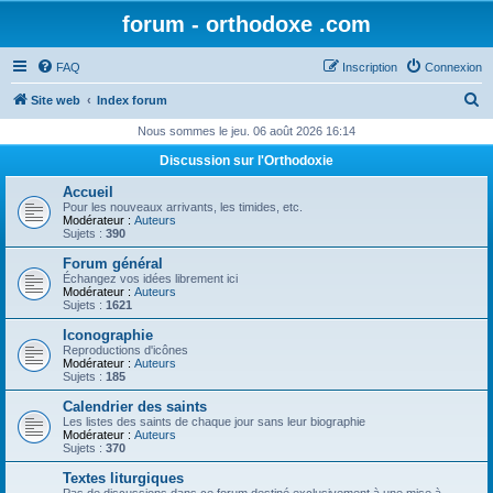
forum - orthodoxe .com
FAQ
Inscription
Connexion
R
Site web
Index forum
e
Nous sommes le jeu. 06 août 2026 16:14
c
Discussion sur l'Orthodoxie
h
Accueil
e
Pour les nouveaux arrivants, les timides, etc.
Modérateur :
Auteurs
r
Sujets :
390
c
Forum général
Échangez vos idées librement ici
h
Modérateur :
Auteurs
Sujets :
1621
e
Iconographie
r
Reproductions d'icônes
Modérateur :
Auteurs
Sujets :
185
Calendrier des saints
Les listes des saints de chaque jour sans leur biographie
Modérateur :
Auteurs
Sujets :
370
Textes liturgiques