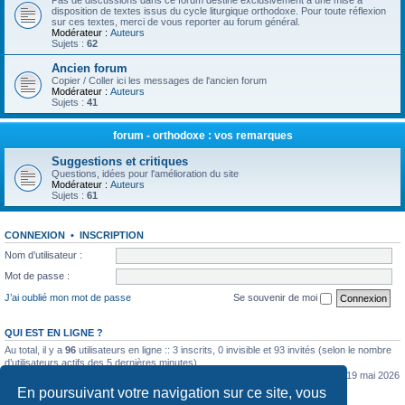
Pas de discussions dans ce forum destiné exclusivement à une mise à
disposition de textes issus du cycle liturgique orthodoxe. Pour toute réflexion
sur ces textes, merci de vous reporter au forum général.
Modérateur :
Auteurs
Sujets :
62
Ancien forum
Copier / Coller ici les messages de l'ancien forum
Modérateur :
Auteurs
Sujets :
41
forum - orthodoxe : vos remarques
Suggestions et critiques
Questions, idées pour l'amélioration du site
Modérateur :
Auteurs
Sujets :
61
CONNEXION
•
INSCRIPTION
Nom d’utilisateur :
Mot de passe :
J’ai oublié mon mot de passe
Se souvenir de moi
QUI EST EN LIGNE ?
Au total, il y a
96
utilisateurs en ligne :: 3 inscrits, 0 invisible et 93 invités (selon le nombre
d’utilisateurs actifs des 5 dernières minutes)
Le nombre maximal d’utilisateurs en ligne simultanément a été de
5362
le mar. 19 mai 2026
0:07
En poursuivant votre navigation sur ce site, vous