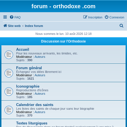
forum - orthodoxe .com
FAQ
Inscription
Connexion
R
Site web
Index forum
e
Nous sommes le lun. 10 août 2026 12:18
c
Discussion sur l'Orthodoxie
h
Accueil
e
Pour les nouveaux arrivants, les timides, etc.
Modérateur :
Auteurs
r
Sujets :
390
c
Forum général
Échangez vos idées librement ici
h
Modérateur :
Auteurs
Sujets :
1621
e
Iconographie
r
Reproductions d'icônes
Modérateur :
Auteurs
Sujets :
185
Calendrier des saints
Les listes des saints de chaque jour sans leur biographie
Modérateur :
Auteurs
Sujets :
370
Textes liturgiques