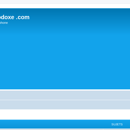
odoxe .com
phone
SUJETS