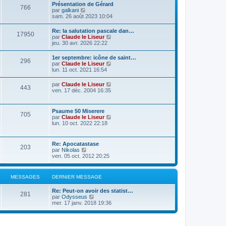
Présentation de Gérard
766
C
par
galkani
o
sam. 26 août 2023 10:04
n
s
Re: la salutation pascale dan…
17950
u
C
par
Claude le Liseur
l
o
jeu. 30 avr. 2026 22:22
t
n
e
s
1er septembre: icône de saint…
r
296
u
C
par
Claude le Liseur
l
l
o
lun. 11 oct. 2021 16:54
e
t
n
d
e
s
e
C
par
Claude le Liseur
r
443
u
r
o
ven. 17 déc. 2004 16:35
l
l
n
n
e
t
i
s
d
e
e
u
e
Psaume 50 Miserere
r
r
705
l
r
C
par
Claude le Liseur
l
m
t
n
o
lun. 10 oct. 2022 22:18
e
e
e
i
n
d
s
r
e
s
e
s
l
r
u
r
a
Re: Apocatastase
e
m
203
l
n
g
C
par
Nikolas
d
e
t
i
e
o
ven. 05 oct. 2012 20:25
e
s
e
e
n
r
s
r
r
s
n
a
l
m
u
i
g
MESSAGES
DERNIER MESSAGE
e
e
l
e
e
d
s
t
r
e
s
Re: Peut-on avoir des statist…
e
m
281
r
C
a
par
Odysseus
r
e
n
o
g
mer. 17 janv. 2018 19:36
l
s
i
n
e
e
s
e
s
d
a
r
u
e
g
m