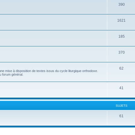
390
1621
185
370
62
e mise à disposition de textes issus du cycle liturgique orthodoxe.
u forum général.
41
SUJETS
61