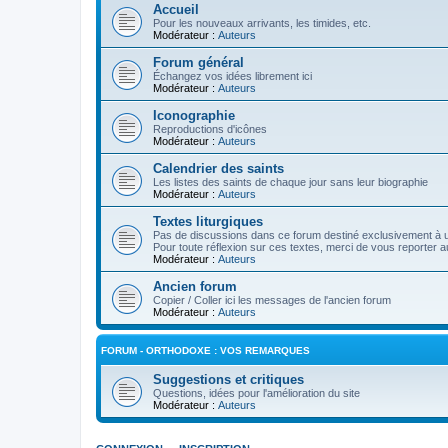
Accueil
Pour les nouveaux arrivants, les timides, etc.
Modérateur :
Auteurs
Forum général
Échangez vos idées librement ici
Modérateur :
Auteurs
Iconographie
Reproductions d'icônes
Modérateur :
Auteurs
Calendrier des saints
Les listes des saints de chaque jour sans leur biographie
Modérateur :
Auteurs
Textes liturgiques
Pas de discussions dans ce forum destiné exclusivement à un
Pour toute réflexion sur ces textes, merci de vous reporter a
Modérateur :
Auteurs
Ancien forum
Copier / Coller ici les messages de l'ancien forum
Modérateur :
Auteurs
FORUM - ORTHODOXE : VOS REMARQUES
Suggestions et critiques
Questions, idées pour l'amélioration du site
Modérateur :
Auteurs