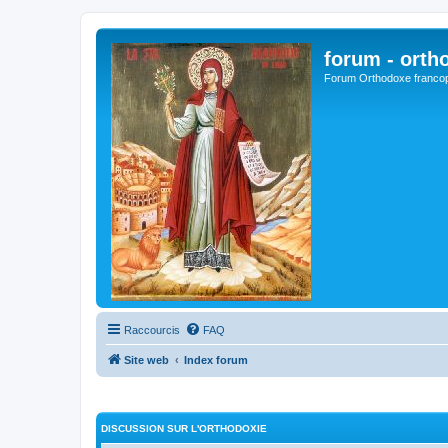
forum - orth
Forum Orthodoxe franco
Raccourcis
FAQ
Site web
Index forum
DISCUSSION SUR L'ORTHODOXIE