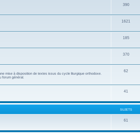
390
1621
185
370
62
e mise à disposition de textes issus du cycle liturgique orthodoxe.
u forum général.
41
SUJETS
61