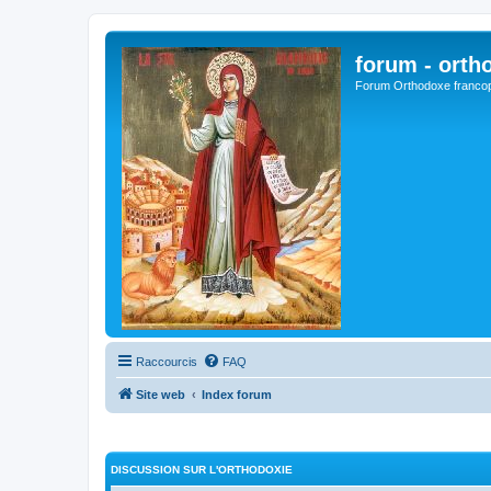
forum - orth
Forum Orthodoxe franco
Raccourcis
FAQ
Site web
Index forum
DISCUSSION SUR L'ORTHODOXIE