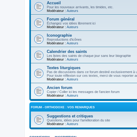
Accueil
Pour les nouveaux arrivants, les timides, etc.
Modérateur :
Auteurs
Forum général
Échangez vos idées librement ici
Modérateur :
Auteurs
Iconographie
Reproductions d'icônes
Modérateur :
Auteurs
Calendrier des saints
Les listes des saints de chaque jour sans leur biographie
Modérateur :
Auteurs
Textes liturgiques
Pas de discussions dans ce forum destiné exclusivement à un
Pour toute réflexion sur ces textes, merci de vous reporter a
Modérateur :
Auteurs
Ancien forum
Copier / Coller ici les messages de l'ancien forum
Modérateur :
Auteurs
FORUM - ORTHODOXE : VOS REMARQUES
Suggestions et critiques
Questions, idées pour l'amélioration du site
Modérateur :
Auteurs