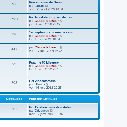
Présentation de Gérard
766
C
par
galkani
o
sam. 26 août 2023 10:04
n
s
Re: la salutation pascale dan…
17950
u
C
par
Claude le Liseur
l
o
jeu. 30 avr. 2026 22:22
t
n
e
s
1er septembre: icône de saint…
r
296
u
C
par
Claude le Liseur
l
l
o
lun. 11 oct. 2021 16:54
e
t
n
d
e
s
e
C
par
Claude le Liseur
r
443
u
r
o
ven. 17 déc. 2004 16:35
l
l
n
n
e
t
i
s
d
e
e
u
e
Psaume 50 Miserere
r
r
705
l
r
C
par
Claude le Liseur
l
m
t
n
o
lun. 10 oct. 2022 22:18
e
e
e
i
n
d
s
r
e
s
e
s
l
r
u
r
a
Re: Apocatastase
e
m
203
l
n
g
C
par
Nikolas
d
e
t
i
e
o
ven. 05 oct. 2012 20:25
e
s
e
e
n
r
s
r
r
s
n
a
l
m
u
i
g
MESSAGES
DERNIER MESSAGE
e
e
l
e
e
d
s
t
r
e
s
Re: Peut-on avoir des statist…
e
m
281
r
C
a
par
Odysseus
r
e
n
o
g
mer. 17 janv. 2018 19:36
l
s
i
n
e
e
s
e
s
d
a
r
u
e
g
m