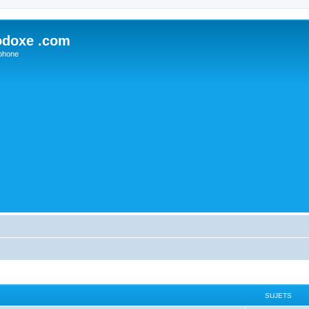
odoxe .com
phone
SUJETS