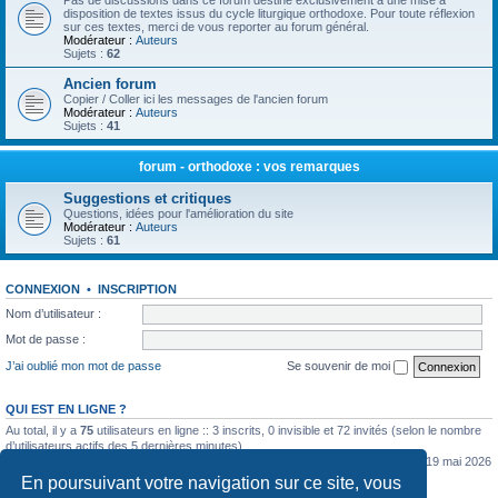
Pas de discussions dans ce forum destiné exclusivement à une mise à
disposition de textes issus du cycle liturgique orthodoxe. Pour toute réflexion
sur ces textes, merci de vous reporter au forum général.
Modérateur :
Auteurs
Sujets :
62
Ancien forum
Copier / Coller ici les messages de l'ancien forum
Modérateur :
Auteurs
Sujets :
41
forum - orthodoxe : vos remarques
Suggestions et critiques
Questions, idées pour l'amélioration du site
Modérateur :
Auteurs
Sujets :
61
CONNEXION
•
INSCRIPTION
Nom d’utilisateur :
Mot de passe :
J’ai oublié mon mot de passe
Se souvenir de moi
QUI EST EN LIGNE ?
Au total, il y a
75
utilisateurs en ligne :: 3 inscrits, 0 invisible et 72 invités (selon le nombre
d’utilisateurs actifs des 5 dernières minutes)
Le nombre maximal d’utilisateurs en ligne simultanément a été de
5362
le mar. 19 mai 2026
0:07
En poursuivant votre navigation sur ce site, vous