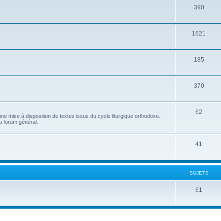
390
1621
185
370
62
e mise à disposition de textes issus du cycle liturgique orthodoxe.
u forum général.
41
SUJETS
61