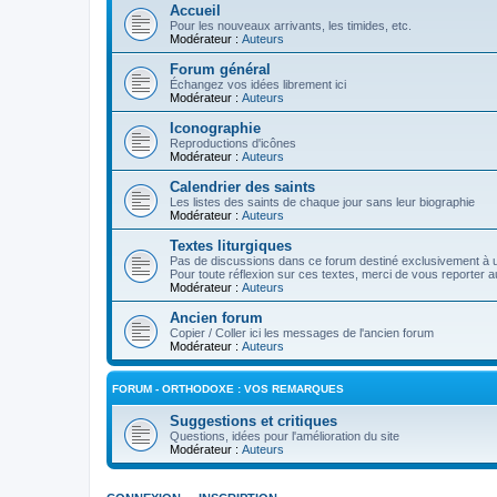
Accueil
Pour les nouveaux arrivants, les timides, etc.
Modérateur :
Auteurs
Forum général
Échangez vos idées librement ici
Modérateur :
Auteurs
Iconographie
Reproductions d'icônes
Modérateur :
Auteurs
Calendrier des saints
Les listes des saints de chaque jour sans leur biographie
Modérateur :
Auteurs
Textes liturgiques
Pas de discussions dans ce forum destiné exclusivement à un
Pour toute réflexion sur ces textes, merci de vous reporter a
Modérateur :
Auteurs
Ancien forum
Copier / Coller ici les messages de l'ancien forum
Modérateur :
Auteurs
FORUM - ORTHODOXE : VOS REMARQUES
Suggestions et critiques
Questions, idées pour l'amélioration du site
Modérateur :
Auteurs