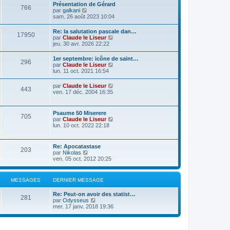
Présentation de Gérard
766
C
par
galkani
o
sam. 26 août 2023 10:04
n
s
Re: la salutation pascale dan…
17950
u
C
par
Claude le Liseur
l
o
jeu. 30 avr. 2026 22:22
t
n
e
s
1er septembre: icône de saint…
r
296
u
C
par
Claude le Liseur
l
l
o
lun. 11 oct. 2021 16:54
e
t
n
d
e
s
e
C
par
Claude le Liseur
r
443
u
r
o
ven. 17 déc. 2004 16:35
l
l
n
n
e
t
i
s
d
e
e
u
e
Psaume 50 Miserere
r
r
705
l
r
C
par
Claude le Liseur
l
m
t
n
o
lun. 10 oct. 2022 22:18
e
e
e
i
n
d
s
r
e
s
e
s
l
r
u
r
a
Re: Apocatastase
e
m
203
l
n
g
C
par
Nikolas
d
e
t
i
e
o
ven. 05 oct. 2012 20:25
e
s
e
e
n
r
s
r
r
s
n
a
l
m
u
i
g
MESSAGES
DERNIER MESSAGE
e
e
l
e
e
d
s
t
r
e
s
Re: Peut-on avoir des statist…
e
m
281
r
C
a
par
Odysseus
r
e
n
o
g
mer. 17 janv. 2018 19:36
l
s
i
n
e
e
s
e
s
d
a
r
u
e
g
m