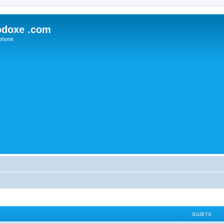
odoxe .com
phone
SUJETS