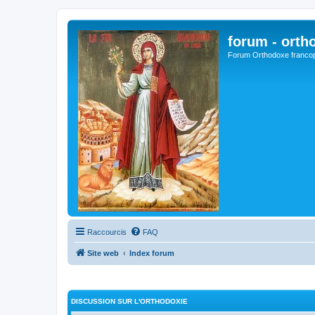
forum - orth
Forum Orthodoxe franco
Raccourcis
FAQ
Site web
Index forum
DISCUSSION SUR L'ORTHODOXIE