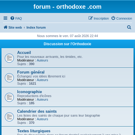
forum - orthodoxe .com
FAQ
Inscription
Connexion
R
Site web
Index forum
e
Nous sommes le ven. 07 août 2026 22:44
c
Discussion sur l'Orthodoxie
h
Accueil
e
Pour les nouveaux arrivants, les timides, etc.
Modérateur :
Auteurs
r
Sujets :
390
c
Forum général
Échangez vos idées librement ici
h
Modérateur :
Auteurs
Sujets :
1621
e
Iconographie
r
Reproductions d'icônes
Modérateur :
Auteurs
Sujets :
185
Calendrier des saints
Les listes des saints de chaque jour sans leur biographie
Modérateur :
Auteurs
Sujets :
370
Textes liturgiques