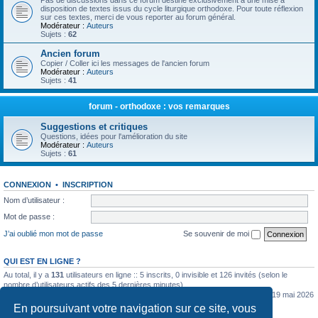
Pas de discussions dans ce forum destiné exclusivement à une mise à
disposition de textes issus du cycle liturgique orthodoxe. Pour toute réflexion
sur ces textes, merci de vous reporter au forum général.
Modérateur :
Auteurs
Sujets :
62
Ancien forum
Copier / Coller ici les messages de l'ancien forum
Modérateur :
Auteurs
Sujets :
41
forum - orthodoxe : vos remarques
Suggestions et critiques
Questions, idées pour l'amélioration du site
Modérateur :
Auteurs
Sujets :
61
CONNEXION
•
INSCRIPTION
Nom d’utilisateur :
Mot de passe :
J’ai oublié mon mot de passe
Se souvenir de moi
QUI EST EN LIGNE ?
Au total, il y a
131
utilisateurs en ligne :: 5 inscrits, 0 invisible et 126 invités (selon le
nombre d’utilisateurs actifs des 5 dernières minutes)
Le nombre maximal d’utilisateurs en ligne simultanément a été de
5362
le mar. 19 mai 2026
0:07
En poursuivant votre navigation sur ce site, vous