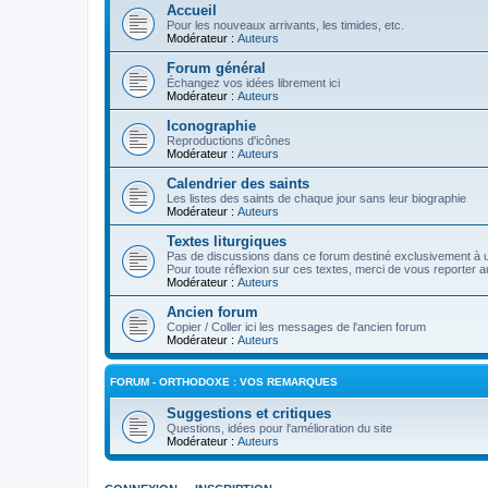
Accueil
Pour les nouveaux arrivants, les timides, etc.
Modérateur :
Auteurs
Forum général
Échangez vos idées librement ici
Modérateur :
Auteurs
Iconographie
Reproductions d'icônes
Modérateur :
Auteurs
Calendrier des saints
Les listes des saints de chaque jour sans leur biographie
Modérateur :
Auteurs
Textes liturgiques
Pas de discussions dans ce forum destiné exclusivement à un
Pour toute réflexion sur ces textes, merci de vous reporter a
Modérateur :
Auteurs
Ancien forum
Copier / Coller ici les messages de l'ancien forum
Modérateur :
Auteurs
FORUM - ORTHODOXE : VOS REMARQUES
Suggestions et critiques
Questions, idées pour l'amélioration du site
Modérateur :
Auteurs