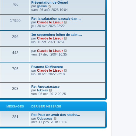
Présentation de Gérard
766
C
par
galkani
o
sam. 26 août 2023 10:04
n
s
Re: la salutation pascale dan…
17950
u
C
par
Claude le Liseur
l
o
jeu. 30 avr. 2026 22:22
t
n
e
s
1er septembre: icône de saint…
r
296
u
C
par
Claude le Liseur
l
l
o
lun. 11 oct. 2021 16:54
e
t
n
d
e
s
e
C
par
Claude le Liseur
r
443
u
r
o
ven. 17 déc. 2004 16:35
l
l
n
n
e
t
i
s
d
e
e
u
e
Psaume 50 Miserere
r
r
705
l
r
C
par
Claude le Liseur
l
m
t
n
o
lun. 10 oct. 2022 22:18
e
e
e
i
n
d
s
r
e
s
e
s
l
r
u
r
a
Re: Apocatastase
e
m
203
l
n
g
C
par
Nikolas
d
e
t
i
e
o
ven. 05 oct. 2012 20:25
e
s
e
e
n
r
s
r
r
s
n
a
l
m
u
i
g
MESSAGES
DERNIER MESSAGE
e
e
l
e
e
d
s
t
r
e
s
Re: Peut-on avoir des statist…
e
m
281
r
C
a
par
Odysseus
r
e
n
o
g
mer. 17 janv. 2018 19:36
l
s
i
n
e
e
s
e
s
d
a
r
u
e
g
m