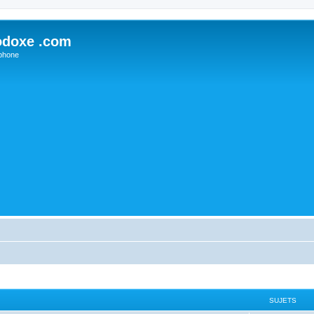
odoxe .com
phone
SUJETS