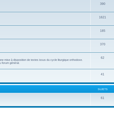
390
1621
185
370
62
e mise à disposition de textes issus du cycle liturgique orthodoxe.
u forum général.
41
SUJETS
61