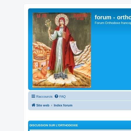
forum - orth
Forum Orthodoxe franco
Raccourcis
FAQ
Site web
Index forum
DISCUSSION SUR L'ORTHODOXIE