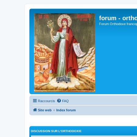
forum - orth
Forum Orthodoxe franco
Raccourcis
FAQ
Site web
Index forum
DISCUSSION SUR L'ORTHODOXIE