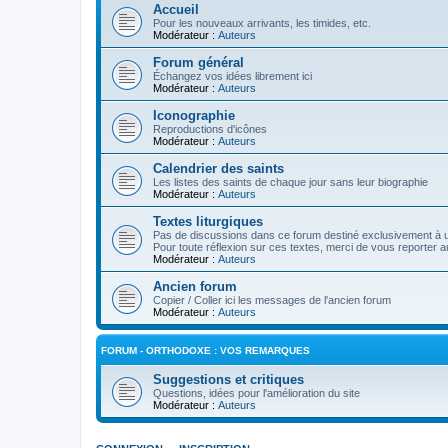
Accueil
Pour les nouveaux arrivants, les timides, etc.
Modérateur :
Auteurs
Forum général
Échangez vos idées librement ici
Modérateur :
Auteurs
Iconographie
Reproductions d'icônes
Modérateur :
Auteurs
Calendrier des saints
Les listes des saints de chaque jour sans leur biographie
Modérateur :
Auteurs
Textes liturgiques
Pas de discussions dans ce forum destiné exclusivement à un
Pour toute réflexion sur ces textes, merci de vous reporter a
Modérateur :
Auteurs
Ancien forum
Copier / Coller ici les messages de l'ancien forum
Modérateur :
Auteurs
FORUM - ORTHODOXE : VOS REMARQUES
Suggestions et critiques
Questions, idées pour l'amélioration du site
Modérateur :
Auteurs