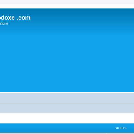
odoxe .com
phone
SUJETS