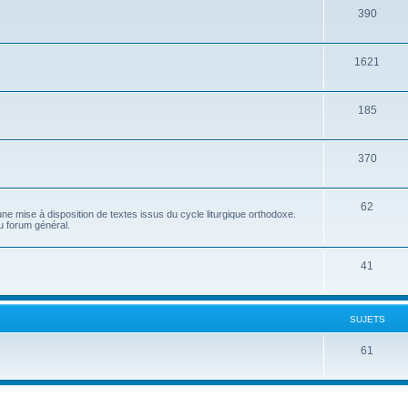
390
1621
185
370
62
e mise à disposition de textes issus du cycle liturgique orthodoxe.
u forum général.
41
SUJETS
61