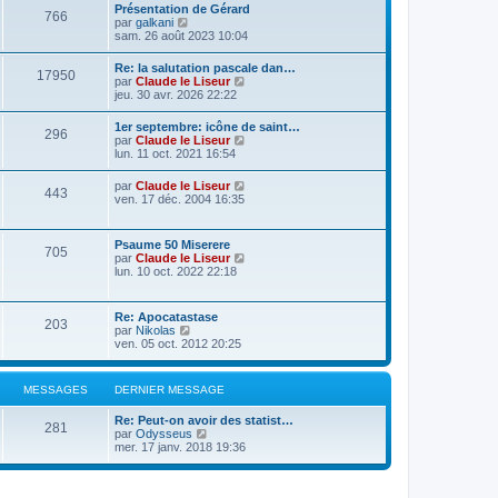
Présentation de Gérard
766
C
par
galkani
o
sam. 26 août 2023 10:04
n
s
Re: la salutation pascale dan…
17950
u
C
par
Claude le Liseur
l
o
jeu. 30 avr. 2026 22:22
t
n
e
s
1er septembre: icône de saint…
r
296
u
C
par
Claude le Liseur
l
l
o
lun. 11 oct. 2021 16:54
e
t
n
d
e
s
e
C
par
Claude le Liseur
r
443
u
r
o
ven. 17 déc. 2004 16:35
l
l
n
n
e
t
i
s
d
e
e
u
e
Psaume 50 Miserere
r
r
705
l
r
C
par
Claude le Liseur
l
m
t
n
o
lun. 10 oct. 2022 22:18
e
e
e
i
n
d
s
r
e
s
e
s
l
r
u
r
a
Re: Apocatastase
e
m
203
l
n
g
C
par
Nikolas
d
e
t
i
e
o
ven. 05 oct. 2012 20:25
e
s
e
e
n
r
s
r
r
s
n
a
l
m
u
i
g
MESSAGES
DERNIER MESSAGE
e
e
l
e
e
d
s
t
r
e
s
Re: Peut-on avoir des statist…
e
m
281
r
C
a
par
Odysseus
r
e
n
o
g
mer. 17 janv. 2018 19:36
l
s
i
n
e
e
s
e
s
d
a
r
u
e
g
m