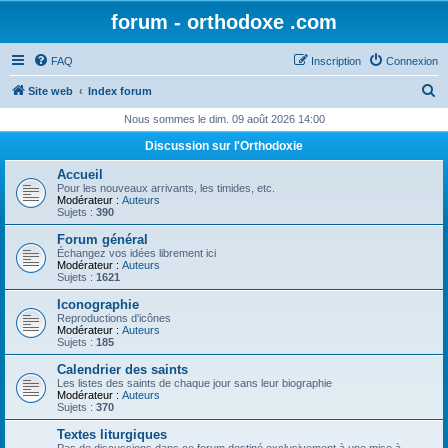
forum - orthodoxe .com
FAQ
Inscription
Connexion
R
Site web
Index forum
e
Nous sommes le dim. 09 août 2026 14:00
c
Discussion sur l'Orthodoxie
h
Accueil
e
Pour les nouveaux arrivants, les timides, etc.
Modérateur :
Auteurs
r
Sujets :
390
c
Forum général
Échangez vos idées librement ici
h
Modérateur :
Auteurs
Sujets :
1621
e
Iconographie
r
Reproductions d'icônes
Modérateur :
Auteurs
Sujets :
185
Calendrier des saints
Les listes des saints de chaque jour sans leur biographie
Modérateur :
Auteurs
Sujets :
370
Textes liturgiques