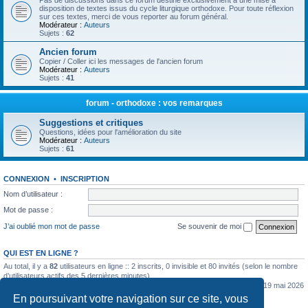
Pas de discussions dans ce forum destiné exclusivement à une mise à
disposition de textes issus du cycle liturgique orthodoxe. Pour toute réflexion
sur ces textes, merci de vous reporter au forum général.
Modérateur :
Auteurs
Sujets :
62
Ancien forum
Copier / Coller ici les messages de l'ancien forum
Modérateur :
Auteurs
Sujets :
41
forum - orthodoxe : vos remarques
Suggestions et critiques
Questions, idées pour l'amélioration du site
Modérateur :
Auteurs
Sujets :
61
CONNEXION
•
INSCRIPTION
Nom d’utilisateur :
Mot de passe :
J’ai oublié mon mot de passe
Se souvenir de moi
QUI EST EN LIGNE ?
Au total, il y a
82
utilisateurs en ligne :: 2 inscrits, 0 invisible et 80 invités (selon le nombre
d’utilisateurs actifs des 5 dernières minutes)
Le nombre maximal d’utilisateurs en ligne simultanément a été de
5362
le mar. 19 mai 2026
0:07
En poursuivant votre navigation sur ce site, vous