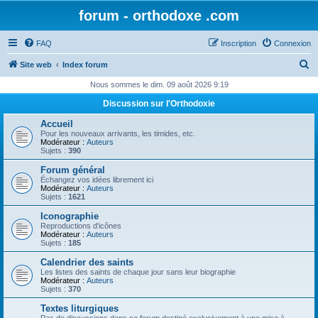
forum - orthodoxe .com
FAQ
Inscription
Connexion
R
Site web
Index forum
e
Nous sommes le dim. 09 août 2026 9:19
c
Discussion sur l'Orthodoxie
h
Accueil
e
Pour les nouveaux arrivants, les timides, etc.
Modérateur :
Auteurs
r
Sujets :
390
c
Forum général
Échangez vos idées librement ici
h
Modérateur :
Auteurs
Sujets :
1621
e
Iconographie
r
Reproductions d'icônes
Modérateur :
Auteurs
Sujets :
185
Calendrier des saints
Les listes des saints de chaque jour sans leur biographie
Modérateur :
Auteurs
Sujets :
370
Textes liturgiques