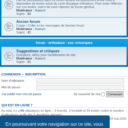
Pas de discussions dans ce forum destiné exclusivement à une mise à
disposition de textes issus du cycle liturgique orthodoxe. Pour toute réflexion
sur ces textes, merci de vous reporter au forum général.
Modérateur :
Auteurs
Sujets :
62
Ancien forum
Copier / Coller ici les messages de l'ancien forum
Modérateur :
Auteurs
Sujets :
41
forum - orthodoxe : vos remarques
Suggestions et critiques
Questions, idées pour l'amélioration du site
Modérateur :
Auteurs
Sujets :
61
CONNEXION
•
INSCRIPTION
Nom d’utilisateur :
Mot de passe :
J’ai oublié mon mot de passe
Se souvenir de moi
QUI EST EN LIGNE ?
Au total, il y a
65
utilisateurs en ligne :: 6 inscrits, 0 invisible et 59 invités (selon le nombre
d’utilisateurs actifs des 5 dernières minutes)
Le nombre maximal d’utilisateurs en ligne simultanément a été de
5362
le mar. 19 mai 2026
0:07
En poursuivant votre navigation sur ce site, vous