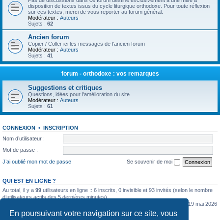
Pas de discussions dans ce forum destiné exclusivement à une mise à
disposition de textes issus du cycle liturgique orthodoxe. Pour toute réflexion
sur ces textes, merci de vous reporter au forum général.
Modérateur :
Auteurs
Sujets :
62
Ancien forum
Copier / Coller ici les messages de l'ancien forum
Modérateur :
Auteurs
Sujets :
41
forum - orthodoxe : vos remarques
Suggestions et critiques
Questions, idées pour l'amélioration du site
Modérateur :
Auteurs
Sujets :
61
CONNEXION
•
INSCRIPTION
Nom d’utilisateur :
Mot de passe :
J’ai oublié mon mot de passe
Se souvenir de moi
QUI EST EN LIGNE ?
Au total, il y a
99
utilisateurs en ligne :: 6 inscrits, 0 invisible et 93 invités (selon le nombre
d’utilisateurs actifs des 5 dernières minutes)
Le nombre maximal d’utilisateurs en ligne simultanément a été de
5362
le mar. 19 mai 2026
0:07
En poursuivant votre navigation sur ce site, vous