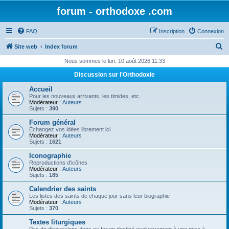
forum - orthodoxe .com
FAQ
Inscription
Connexion
R
Site web
Index forum
e
Nous sommes le lun. 10 août 2026 11:33
c
Discussion sur l'Orthodoxie
h
Accueil
e
Pour les nouveaux arrivants, les timides, etc.
Modérateur :
Auteurs
r
Sujets :
390
c
Forum général
Échangez vos idées librement ici
h
Modérateur :
Auteurs
Sujets :
1621
e
Iconographie
r
Reproductions d'icônes
Modérateur :
Auteurs
Sujets :
185
Calendrier des saints
Les listes des saints de chaque jour sans leur biographie
Modérateur :
Auteurs
Sujets :
370
Textes liturgiques