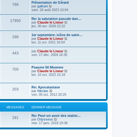
Présentation de Gérard
766
C
par
galkani
o
sam. 26 août 2023 10:04
n
s
Re: la salutation pascale dan…
17950
u
C
par
Claude le Liseur
l
o
jeu. 30 avr. 2026 22:22
t
n
e
s
1er septembre: icône de saint…
r
296
u
C
par
Claude le Liseur
l
l
o
lun. 11 oct. 2021 16:54
e
t
n
d
e
s
e
C
par
Claude le Liseur
r
443
u
r
o
ven. 17 déc. 2004 16:35
l
l
n
n
e
t
i
s
d
e
e
u
e
Psaume 50 Miserere
r
r
705
l
r
C
par
Claude le Liseur
l
m
t
n
o
lun. 10 oct. 2022 22:18
e
e
e
i
n
d
s
r
e
s
e
s
l
r
u
r
a
Re: Apocatastase
e
m
203
l
n
g
C
par
Nikolas
d
e
t
i
e
o
ven. 05 oct. 2012 20:25
e
s
e
e
n
r
s
r
r
s
n
a
l
m
u
i
g
MESSAGES
DERNIER MESSAGE
e
e
l
e
e
d
s
t
r
e
s
Re: Peut-on avoir des statist…
e
m
281
r
C
a
par
Odysseus
r
e
n
o
g
mer. 17 janv. 2018 19:36
l
s
i
n
e
e
s
e
s
d
a
r
u
e
g
m