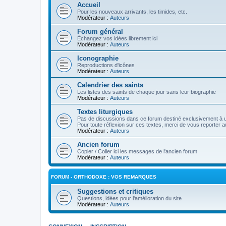
Accueil
Pour les nouveaux arrivants, les timides, etc.
Modérateur :
Auteurs
Forum général
Échangez vos idées librement ici
Modérateur :
Auteurs
Iconographie
Reproductions d'icônes
Modérateur :
Auteurs
Calendrier des saints
Les listes des saints de chaque jour sans leur biographie
Modérateur :
Auteurs
Textes liturgiques
Pas de discussions dans ce forum destiné exclusivement à un
Pour toute réflexion sur ces textes, merci de vous reporter a
Modérateur :
Auteurs
Ancien forum
Copier / Coller ici les messages de l'ancien forum
Modérateur :
Auteurs
FORUM - ORTHODOXE : VOS REMARQUES
Suggestions et critiques
Questions, idées pour l'amélioration du site
Modérateur :
Auteurs