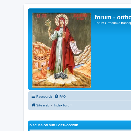
forum - orth
Forum Orthodoxe franco
Raccourcis
FAQ
Site web
Index forum
DISCUSSION SUR L'ORTHODOXIE