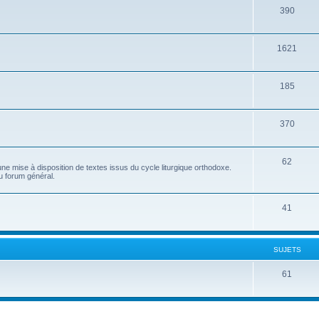
390
1621
185
370
62
e mise à disposition de textes issus du cycle liturgique orthodoxe.
u forum général.
41
SUJETS
61