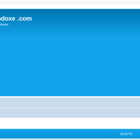
odoxe .com
phone
SUJETS