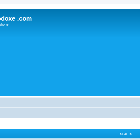
odoxe .com
phone
SUJETS