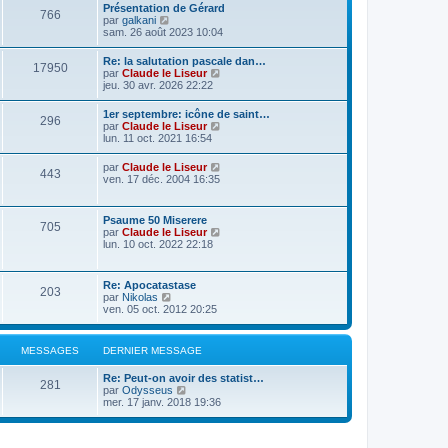
Présentation de Gérard
766
C
par
galkani
o
sam. 26 août 2023 10:04
n
s
Re: la salutation pascale dan…
17950
u
C
par
Claude le Liseur
l
o
jeu. 30 avr. 2026 22:22
t
n
e
s
1er septembre: icône de saint…
r
296
u
C
par
Claude le Liseur
l
l
o
lun. 11 oct. 2021 16:54
e
t
n
d
e
s
e
C
par
Claude le Liseur
r
443
u
r
o
ven. 17 déc. 2004 16:35
l
l
n
n
e
t
i
s
d
e
e
u
e
Psaume 50 Miserere
r
r
705
l
r
C
par
Claude le Liseur
l
m
t
n
o
lun. 10 oct. 2022 22:18
e
e
e
i
n
d
s
r
e
s
e
s
l
r
u
r
a
Re: Apocatastase
e
m
203
l
n
g
C
par
Nikolas
d
e
t
i
e
o
ven. 05 oct. 2012 20:25
e
s
e
e
n
r
s
r
r
s
n
a
l
m
u
i
g
MESSAGES
DERNIER MESSAGE
e
e
l
e
e
d
s
t
r
e
s
Re: Peut-on avoir des statist…
e
m
281
r
C
a
par
Odysseus
r
e
n
o
g
mer. 17 janv. 2018 19:36
l
s
i
n
e
e
s
e
s
d
a
r
u
e
g
m