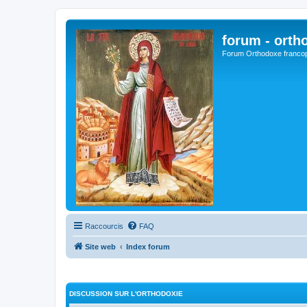
forum - orth
Forum Orthodoxe franco
Raccourcis
FAQ
Site web
Index forum
DISCUSSION SUR L'ORTHODOXIE