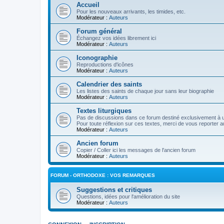
Accueil
Pour les nouveaux arrivants, les timides, etc.
Modérateur :
Auteurs
Forum général
Échangez vos idées librement ici
Modérateur :
Auteurs
Iconographie
Reproductions d'icônes
Modérateur :
Auteurs
Calendrier des saints
Les listes des saints de chaque jour sans leur biographie
Modérateur :
Auteurs
Textes liturgiques
Pas de discussions dans ce forum destiné exclusivement à un
Pour toute réflexion sur ces textes, merci de vous reporter a
Modérateur :
Auteurs
Ancien forum
Copier / Coller ici les messages de l'ancien forum
Modérateur :
Auteurs
FORUM - ORTHODOXE : VOS REMARQUES
Suggestions et critiques
Questions, idées pour l'amélioration du site
Modérateur :
Auteurs