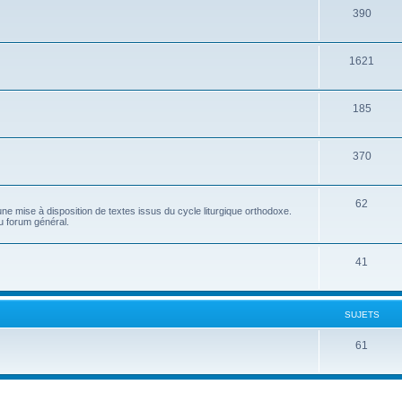
390
1621
185
370
62
e mise à disposition de textes issus du cycle liturgique orthodoxe.
u forum général.
41
SUJETS
61