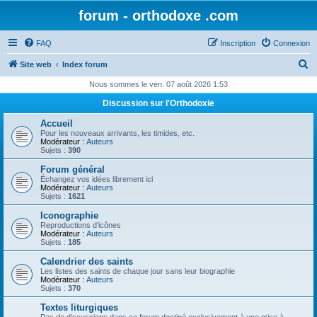
forum - orthodoxe .com
FAQ
Inscription
Connexion
R
Site web
Index forum
e
Nous sommes le ven. 07 août 2026 1:53
c
Discussion sur l'Orthodoxie
h
Accueil
e
Pour les nouveaux arrivants, les timides, etc.
Modérateur :
Auteurs
r
Sujets :
390
c
Forum général
Échangez vos idées librement ici
h
Modérateur :
Auteurs
Sujets :
1621
e
Iconographie
r
Reproductions d'icônes
Modérateur :
Auteurs
Sujets :
185
Calendrier des saints
Les listes des saints de chaque jour sans leur biographie
Modérateur :
Auteurs
Sujets :
370
Textes liturgiques