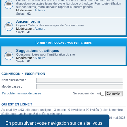
Pas de discussions dans ce forum destiné exclusivement à une mise à
disposition de textes issus du cycle liturgique orthodoxe. Pour toute réflexion
sur ces textes, merci de vous reporter au forum général.
Modérateur :
Auteurs
Sujets :
62
Ancien forum
Copier / Coller ici les messages de l'ancien forum
Modérateur :
Auteurs
Sujets :
41
forum - orthodoxe : vos remarques
Suggestions et critiques
Questions, idées pour l'amélioration du site
Modérateur :
Auteurs
Sujets :
61
CONNEXION
•
INSCRIPTION
Nom d’utilisateur :
Mot de passe :
J’ai oublié mon mot de passe
Se souvenir de moi
QUI EST EN LIGNE ?
Au total, il y a
93
utilisateurs en ligne :: 3 inscrits, 0 invisible et 90 invités (selon le nombre
d’utilisateurs actifs des 5 dernières minutes)
Le nombre maximal d’utilisateurs en ligne simultanément a été de
5362
le mar. 19 mai 2026
0:07
En poursuivant votre navigation sur ce site, vous