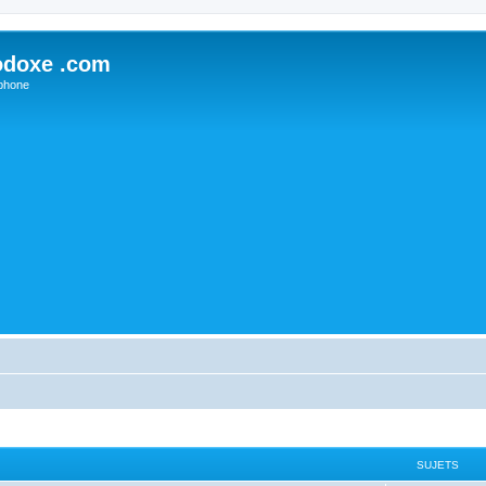
odoxe .com
phone
SUJETS