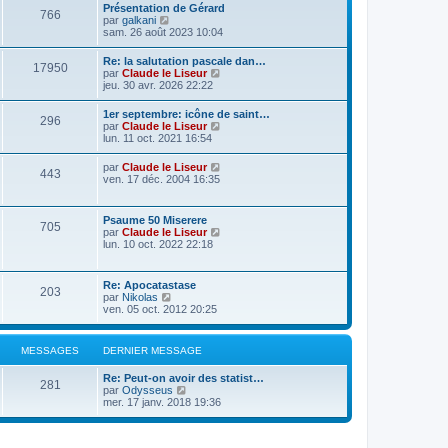
Présentation de Gérard
766
C
par
galkani
o
sam. 26 août 2023 10:04
n
s
Re: la salutation pascale dan…
17950
u
C
par
Claude le Liseur
l
o
jeu. 30 avr. 2026 22:22
t
n
e
s
1er septembre: icône de saint…
r
296
u
C
par
Claude le Liseur
l
l
o
lun. 11 oct. 2021 16:54
e
t
n
d
e
s
e
C
par
Claude le Liseur
r
443
u
r
o
ven. 17 déc. 2004 16:35
l
l
n
n
e
t
i
s
d
e
e
u
e
Psaume 50 Miserere
r
r
705
l
r
C
par
Claude le Liseur
l
m
t
n
o
lun. 10 oct. 2022 22:18
e
e
e
i
n
d
s
r
e
s
e
s
l
r
u
r
a
Re: Apocatastase
e
m
203
l
n
g
C
par
Nikolas
d
e
t
i
e
o
ven. 05 oct. 2012 20:25
e
s
e
e
n
r
s
r
r
s
n
a
l
m
u
i
g
MESSAGES
DERNIER MESSAGE
e
e
l
e
e
d
s
t
r
e
s
Re: Peut-on avoir des statist…
e
m
281
r
C
a
par
Odysseus
r
e
n
o
g
mer. 17 janv. 2018 19:36
l
s
i
n
e
e
s
e
s
d
a
r
u
e
g
m