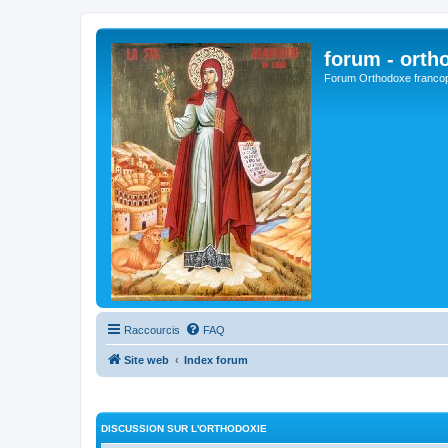
forum - orth
Forum Orthodoxe franco
Raccourcis
FAQ
Site web
Index forum
DISCUSSION SUR L'ORTHODOXIE