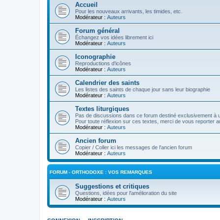
Accueil
Pour les nouveaux arrivants, les timides, etc.
Modérateur :
Auteurs
Forum général
Échangez vos idées librement ici
Modérateur :
Auteurs
Iconographie
Reproductions d'icônes
Modérateur :
Auteurs
Calendrier des saints
Les listes des saints de chaque jour sans leur biographie
Modérateur :
Auteurs
Textes liturgiques
Pas de discussions dans ce forum destiné exclusivement à un
Pour toute réflexion sur ces textes, merci de vous reporter a
Modérateur :
Auteurs
Ancien forum
Copier / Coller ici les messages de l'ancien forum
Modérateur :
Auteurs
FORUM - ORTHODOXE : VOS REMARQUES
Suggestions et critiques
Questions, idées pour l'amélioration du site
Modérateur :
Auteurs