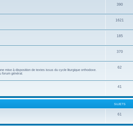
390
1621
185
370
62
e mise à disposition de textes issus du cycle liturgique orthodoxe.
u forum général.
41
SUJETS
61