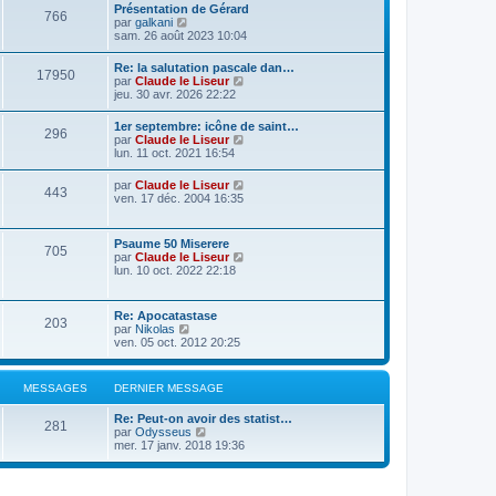
Présentation de Gérard
766
C
par
galkani
o
sam. 26 août 2023 10:04
n
s
Re: la salutation pascale dan…
17950
u
C
par
Claude le Liseur
l
o
jeu. 30 avr. 2026 22:22
t
n
e
s
1er septembre: icône de saint…
r
296
u
C
par
Claude le Liseur
l
l
o
lun. 11 oct. 2021 16:54
e
t
n
d
e
s
e
C
par
Claude le Liseur
r
443
u
r
o
ven. 17 déc. 2004 16:35
l
l
n
n
e
t
i
s
d
e
e
u
e
Psaume 50 Miserere
r
r
705
l
r
C
par
Claude le Liseur
l
m
t
n
o
lun. 10 oct. 2022 22:18
e
e
e
i
n
d
s
r
e
s
e
s
l
r
u
r
a
Re: Apocatastase
e
m
203
l
n
g
C
par
Nikolas
d
e
t
i
e
o
ven. 05 oct. 2012 20:25
e
s
e
e
n
r
s
r
r
s
n
a
l
m
u
i
g
MESSAGES
DERNIER MESSAGE
e
e
l
e
e
d
s
t
r
e
s
Re: Peut-on avoir des statist…
e
m
281
r
C
a
par
Odysseus
r
e
n
o
g
mer. 17 janv. 2018 19:36
l
s
i
n
e
e
s
e
s
d
a
r
u
e
g
m