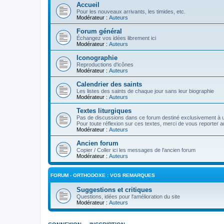
Accueil
Pour les nouveaux arrivants, les timides, etc.
Modérateur :
Auteurs
Forum général
Échangez vos idées librement ici
Modérateur :
Auteurs
Iconographie
Reproductions d'icônes
Modérateur :
Auteurs
Calendrier des saints
Les listes des saints de chaque jour sans leur biographie
Modérateur :
Auteurs
Textes liturgiques
Pas de discussions dans ce forum destiné exclusivement à un
Pour toute réflexion sur ces textes, merci de vous reporter a
Modérateur :
Auteurs
Ancien forum
Copier / Coller ici les messages de l'ancien forum
Modérateur :
Auteurs
FORUM - ORTHODOXE : VOS REMARQUES
Suggestions et critiques
Questions, idées pour l'amélioration du site
Modérateur :
Auteurs