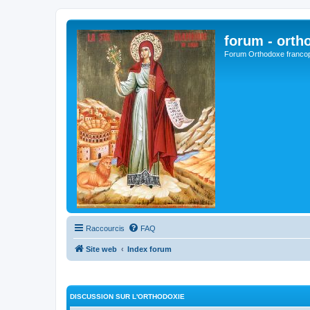
forum - orth
Forum Orthodoxe franco
Raccourcis
FAQ
Site web
Index forum
DISCUSSION SUR L'ORTHODOXIE