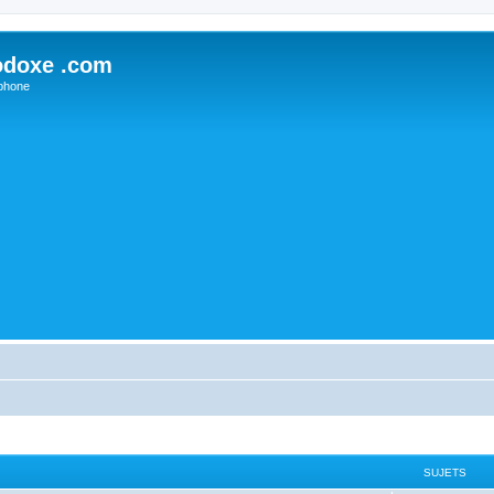
odoxe .com
phone
SUJETS