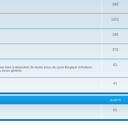
390
1621
185
370
62
e mise à disposition de textes issus du cycle liturgique orthodoxe.
u forum général.
41
SUJETS
61