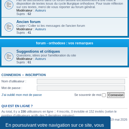
Pas de discussions dans ce forum destiné exclusivement à une mise à
disposition de textes issus du cycle liturgique orthodoxe. Pour toute réflexion
sur ces textes, merci de vous reporter au forum général.
Modérateur :
Auteurs
Sujets :
62
Ancien forum
Copier / Coller ici les messages de l'ancien forum
Modérateur :
Auteurs
Sujets :
41
forum - orthodoxe : vos remarques
Suggestions et critiques
Questions, idées pour l'amélioration du site
Modérateur :
Auteurs
Sujets :
61
CONNEXION
•
INSCRIPTION
Nom d’utilisateur :
Mot de passe :
J’ai oublié mon mot de passe
Se souvenir de moi
QUI EST EN LIGNE ?
Au total, il y a
156
utilisateurs en ligne :: 4 inscrits, 0 invisible et 152 invités (selon le
nombre d’utilisateurs actifs des 5 dernières minutes)
Le nombre maximal d’utilisateurs en ligne simultanément a été de
5362
le mar. 19 mai 2026
0:07
En poursuivant votre navigation sur ce site, vous