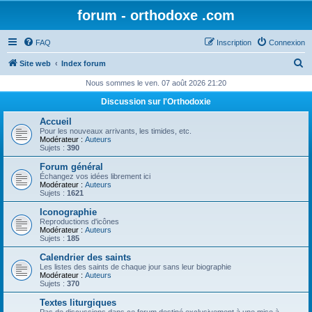
forum - orthodoxe .com
FAQ
Inscription
Connexion
R
Site web
Index forum
e
Nous sommes le ven. 07 août 2026 21:20
c
Discussion sur l'Orthodoxie
h
Accueil
e
Pour les nouveaux arrivants, les timides, etc.
Modérateur :
Auteurs
r
Sujets :
390
c
Forum général
Échangez vos idées librement ici
h
Modérateur :
Auteurs
Sujets :
1621
e
Iconographie
r
Reproductions d'icônes
Modérateur :
Auteurs
Sujets :
185
Calendrier des saints
Les listes des saints de chaque jour sans leur biographie
Modérateur :
Auteurs
Sujets :
370
Textes liturgiques