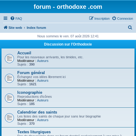
forum - orthodoxe .com
FAQ
Inscription
Connexion
R
Site web
Index forum
e
Nous sommes le ven. 07 août 2026 12:41
c
Discussion sur l'Orthodoxie
h
Accueil
e
Pour les nouveaux arrivants, les timides, etc.
Modérateur :
Auteurs
r
Sujets :
390
c
Forum général
Échangez vos idées librement ici
h
Modérateur :
Auteurs
Sujets :
1621
e
Iconographie
r
Reproductions d'icônes
Modérateur :
Auteurs
Sujets :
185
Calendrier des saints
Les listes des saints de chaque jour sans leur biographie
Modérateur :
Auteurs
Sujets :
370
Textes liturgiques