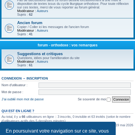
Pas de discussions dans ce forum destiné exclusivement à une mise à
disposition de textes issus du cycle liturgique orthodoxe. Pour toute réflexion
sur ces textes, merci de vous reporter au forum général.
Modérateur :
Auteurs
Sujets :
62
Ancien forum
Copier / Coller ici les messages de l'ancien forum
Modérateur :
Auteurs
Sujets :
41
forum - orthodoxe : vos remarques
Suggestions et critiques
Questions, idées pour l'amélioration du site
Modérateur :
Auteurs
Sujets :
61
CONNEXION
•
INSCRIPTION
Nom d’utilisateur :
Mot de passe :
J’ai oublié mon mot de passe
Se souvenir de moi
QUI EST EN LIGNE ?
Au total, il y a
66
utilisateurs en ligne :: 3 inscrits, 0 invisible et 63 invités (selon le nombre
d’utilisateurs actifs des 5 dernières minutes)
Le nombre maximal d’utilisateurs en ligne simultanément a été de
5362
le mar. 19 mai 2026
0:07
En poursuivant votre navigation sur ce site, vous