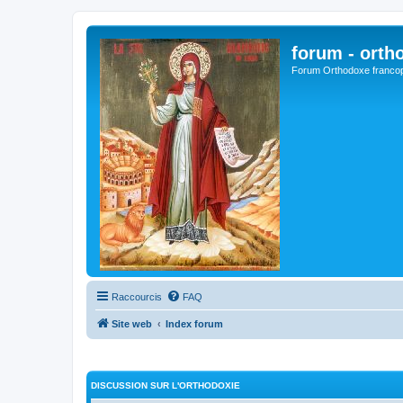
forum - orth
Forum Orthodoxe franco
Raccourcis
FAQ
Site web
Index forum
DISCUSSION SUR L'ORTHODOXIE