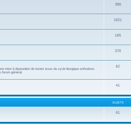
390
1621
185
370
62
e mise à disposition de textes issus du cycle liturgique orthodoxe.
u forum général.
41
SUJETS
61