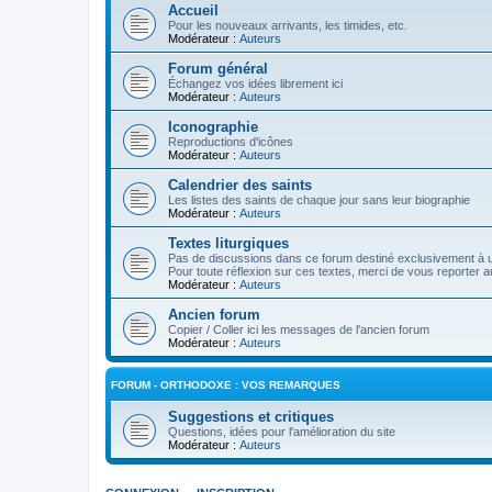
Accueil
Pour les nouveaux arrivants, les timides, etc.
Modérateur :
Auteurs
Forum général
Échangez vos idées librement ici
Modérateur :
Auteurs
Iconographie
Reproductions d'icônes
Modérateur :
Auteurs
Calendrier des saints
Les listes des saints de chaque jour sans leur biographie
Modérateur :
Auteurs
Textes liturgiques
Pas de discussions dans ce forum destiné exclusivement à un
Pour toute réflexion sur ces textes, merci de vous reporter a
Modérateur :
Auteurs
Ancien forum
Copier / Coller ici les messages de l'ancien forum
Modérateur :
Auteurs
FORUM - ORTHODOXE : VOS REMARQUES
Suggestions et critiques
Questions, idées pour l'amélioration du site
Modérateur :
Auteurs