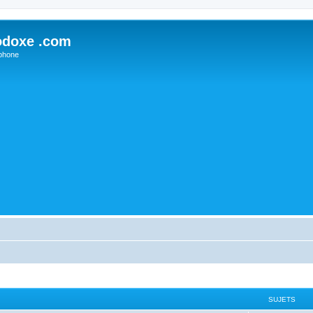
odoxe .com
phone
SUJETS