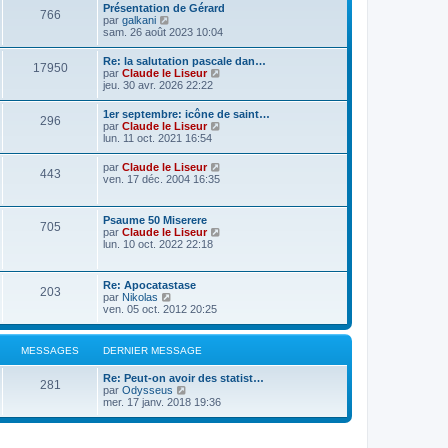
Présentation de Gérard
766
C
par
galkani
o
sam. 26 août 2023 10:04
n
s
Re: la salutation pascale dan…
17950
u
C
par
Claude le Liseur
l
o
jeu. 30 avr. 2026 22:22
t
n
e
s
1er septembre: icône de saint…
r
296
u
C
par
Claude le Liseur
l
l
o
lun. 11 oct. 2021 16:54
e
t
n
d
e
s
e
C
par
Claude le Liseur
r
443
u
r
o
ven. 17 déc. 2004 16:35
l
l
n
n
e
t
i
s
d
e
e
u
e
Psaume 50 Miserere
r
r
705
l
r
C
par
Claude le Liseur
l
m
t
n
o
lun. 10 oct. 2022 22:18
e
e
e
i
n
d
s
r
e
s
e
s
l
r
u
r
a
Re: Apocatastase
e
m
203
l
n
g
C
par
Nikolas
d
e
t
i
e
o
ven. 05 oct. 2012 20:25
e
s
e
e
n
r
s
r
r
s
n
a
l
m
u
i
g
MESSAGES
DERNIER MESSAGE
e
e
l
e
e
d
s
t
r
e
s
Re: Peut-on avoir des statist…
e
m
281
r
C
a
par
Odysseus
r
e
n
o
g
mer. 17 janv. 2018 19:36
l
s
i
n
e
e
s
e
s
d
a
r
u
e
g
m