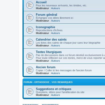
Accueil
Pour les nouveaux arrivants, les timides, etc.
Modérateur :
Auteurs
Forum général
Échangez vos idées librement ici
Modérateur :
Auteurs
Iconographie
Reproductions d'icônes
Modérateur :
Auteurs
Calendrier des saints
Les listes des saints de chaque jour sans leur biographie
Modérateur :
Auteurs
Textes liturgiques
Pas de discussions dans ce forum destiné exclusivement à un
Pour toute réflexion sur ces textes, merci de vous reporter a
Modérateur :
Auteurs
Ancien forum
Copier / Coller ici les messages de l'ancien forum
Modérateur :
Auteurs
FORUM - ORTHODOXE : VOS REMARQUES
Suggestions et critiques
Questions, idées pour l'amélioration du site
Modérateur :
Auteurs