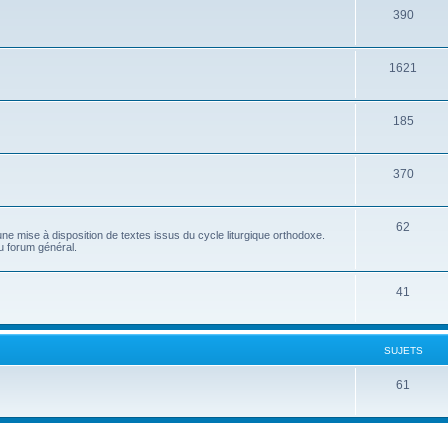
390
1621
185
370
62
e mise à disposition de textes issus du cycle liturgique orthodoxe.
u forum général.
41
SUJETS
61