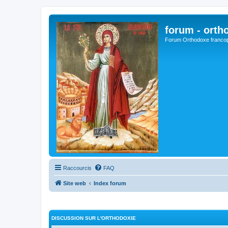
forum - orth
Forum Orthodoxe franco
Raccourcis
FAQ
Site web
Index forum
DISCUSSION SUR L'ORTHODOXIE