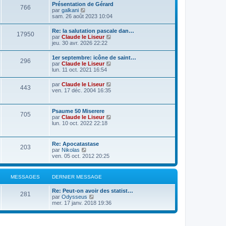
Présentation de Gérard
766
C
par
galkani
o
sam. 26 août 2023 10:04
n
s
Re: la salutation pascale dan…
17950
u
C
par
Claude le Liseur
l
o
jeu. 30 avr. 2026 22:22
t
n
e
s
1er septembre: icône de saint…
r
296
u
C
par
Claude le Liseur
l
l
o
lun. 11 oct. 2021 16:54
e
t
n
d
e
s
e
C
par
Claude le Liseur
r
443
u
r
o
ven. 17 déc. 2004 16:35
l
l
n
n
e
t
i
s
d
e
e
u
e
Psaume 50 Miserere
r
r
705
l
r
C
par
Claude le Liseur
l
m
t
n
o
lun. 10 oct. 2022 22:18
e
e
e
i
n
d
s
r
e
s
e
s
l
r
u
r
a
Re: Apocatastase
e
m
203
l
n
g
C
par
Nikolas
d
e
t
i
e
o
ven. 05 oct. 2012 20:25
e
s
e
e
n
r
s
r
r
s
n
a
l
m
u
i
g
MESSAGES
DERNIER MESSAGE
e
e
l
e
e
d
s
t
r
e
s
Re: Peut-on avoir des statist…
e
m
281
r
C
a
par
Odysseus
r
e
n
o
g
mer. 17 janv. 2018 19:36
l
s
i
n
e
e
s
e
s
d
a
r
u
e
g
m