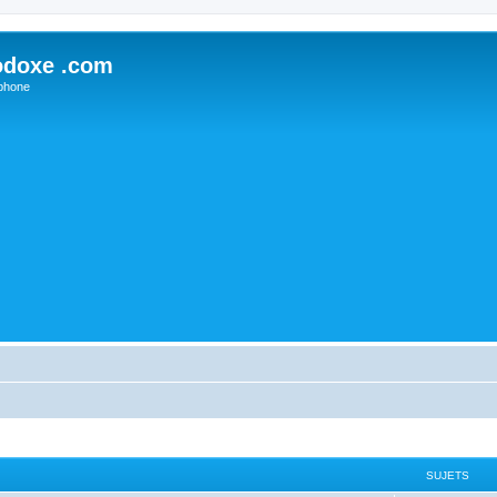
odoxe .com
phone
SUJETS