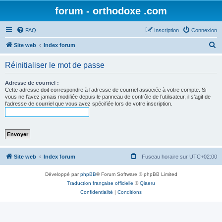
forum - orthodoxe .com
FAQ
Inscription
Connexion
R
Site web
Index forum
e
Réinitialiser le mot de passe
c
h
Adresse de courriel :
Cette adresse doit correspondre à l’adresse de courriel associée à votre compte. Si
e
vous ne l’avez jamais modifiée depuis le panneau de contrôle de l’utilisateur, il s’agit de
l’adresse de courriel que vous avez spécifiée lors de votre inscription.
r
c
h
e
r
Site web
Index forum
Fuseau horaire sur
UTC+02:00
Développé par
phpBB
® Forum Software © phpBB Limited
Traduction française officielle
©
Qiaeru
Confidentialité
|
Conditions