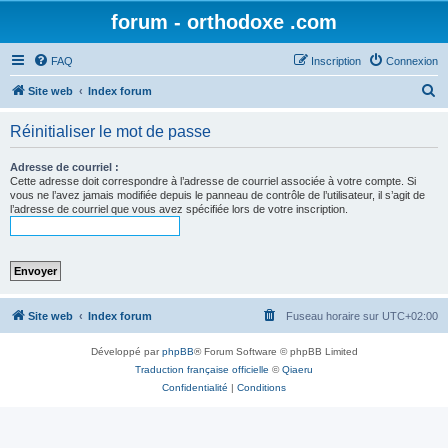
forum - orthodoxe .com
FAQ
Inscription
Connexion
R
Site web
Index forum
e
Réinitialiser le mot de passe
c
h
Adresse de courriel :
Cette adresse doit correspondre à l’adresse de courriel associée à votre compte. Si
e
vous ne l’avez jamais modifiée depuis le panneau de contrôle de l’utilisateur, il s’agit de
l’adresse de courriel que vous avez spécifiée lors de votre inscription.
r
c
h
e
r
Site web
Index forum
Fuseau horaire sur
UTC+02:00
Développé par
phpBB
® Forum Software © phpBB Limited
Traduction française officielle
©
Qiaeru
Confidentialité
|
Conditions