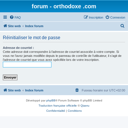
forum - orthodoxe .com
FAQ
Inscription
Connexion
R
Site web
Index forum
e
Réinitialiser le mot de passe
c
h
Adresse de courriel :
Cette adresse doit correspondre à l’adresse de courriel associée à votre compte. Si
e
vous ne l’avez jamais modifiée depuis le panneau de contrôle de l’utilisateur, il s’agit de
l’adresse de courriel que vous avez spécifiée lors de votre inscription.
r
c
h
e
r
Site web
Index forum
Fuseau horaire sur
UTC+02:00
Développé par
phpBB
® Forum Software © phpBB Limited
Traduction française officielle
©
Qiaeru
Confidentialité
|
Conditions