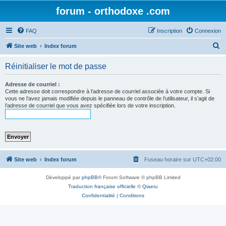
forum - orthodoxe .com
FAQ
Inscription
Connexion
R
Site web
Index forum
e
Réinitialiser le mot de passe
c
h
Adresse de courriel :
Cette adresse doit correspondre à l’adresse de courriel associée à votre compte. Si
e
vous ne l’avez jamais modifiée depuis le panneau de contrôle de l’utilisateur, il s’agit de
l’adresse de courriel que vous avez spécifiée lors de votre inscription.
r
c
h
e
r
Site web
Index forum
Fuseau horaire sur
UTC+02:00
Développé par
phpBB
® Forum Software © phpBB Limited
Traduction française officielle
©
Qiaeru
Confidentialité
|
Conditions