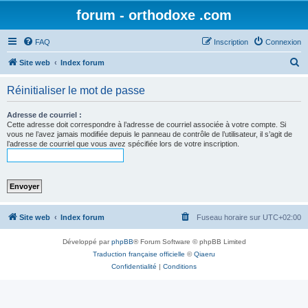
forum - orthodoxe .com
FAQ
Inscription
Connexion
R
Site web
Index forum
e
Réinitialiser le mot de passe
c
h
Adresse de courriel :
Cette adresse doit correspondre à l’adresse de courriel associée à votre compte. Si
e
vous ne l’avez jamais modifiée depuis le panneau de contrôle de l’utilisateur, il s’agit de
l’adresse de courriel que vous avez spécifiée lors de votre inscription.
r
c
h
e
r
Site web
Index forum
Fuseau horaire sur
UTC+02:00
Développé par
phpBB
® Forum Software © phpBB Limited
Traduction française officielle
©
Qiaeru
Confidentialité
|
Conditions