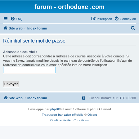
forum - orthodoxe .com
FAQ
Inscription
Connexion
R
Site web
Index forum
e
Réinitialiser le mot de passe
c
h
Adresse de courriel :
Cette adresse doit correspondre à l’adresse de courriel associée à votre compte. Si
e
vous ne l’avez jamais modifiée depuis le panneau de contrôle de l’utilisateur, il s’agit de
l’adresse de courriel que vous avez spécifiée lors de votre inscription.
r
c
h
e
r
Site web
Index forum
Fuseau horaire sur
UTC+02:00
Développé par
phpBB
® Forum Software © phpBB Limited
Traduction française officielle
©
Qiaeru
Confidentialité
|
Conditions